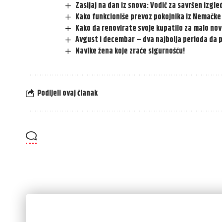
Zasijaj na dan iz snova: Vodič za savršen izgl
Kako funkcioniše prevoz pokojnika iz Nemačke 
Kako da renovirate svoje kupatilo za malo no
Avgust i decembar – dva najbolja perioda da
Navike žena koje zrače sigurnošću!
Podijeli ovaj članak
Always Stay Up to Date