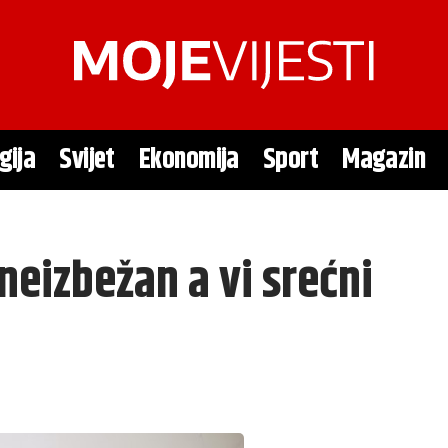
gija
Svijet
Ekonomija
Sport
Magazin
eizbežan a vi srećni