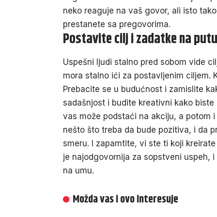
neko reaguje na vaš govor, ali isto tako
prestanete sa pregovorima.
Postavite cilj i zadatke na putu
Uspešni ljudi
stalno pred sobom vide cilj
mora stalno ići za postavljenim ciljem. K
Prebacite se u budućnost i zamislite kak
sadašnjost i budite kreativni kako bist
vas može podstaći na akciju, a potom i 
nešto što treba da bude pozitiva, i da
smeru. I zapamtite, vi ste ti koji kreirat
je najodgovornija za sopstveni uspeh, i 
na umu.
Možda vas i ovo interesuje