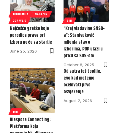
EKONOMIJA
MAGAZIN
ZDRAVLJE
BIH
Najčešće greške koje
“Kraj vladavine SNSD-
porodice prave pri
a”: Stanivuković
izboru nege za starije
mijenja stav o
izborima, PDP ulazi u
June 25, 2026
priču sa SDS-om
October 8, 2025
Od sutra još toplije,
evo kad možemo
očekivati prvo
osvježenje
August 2, 2026
BIH
Diaspora Connecting:
Platforma koja