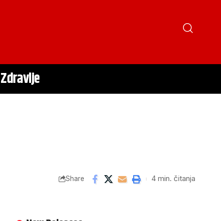
Zdravlje
4 min. čitanja
Share