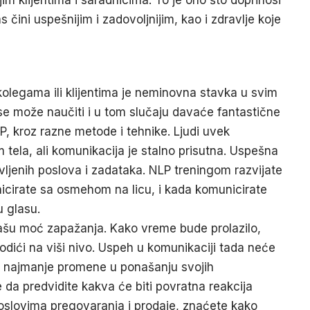
s čini uspešnijim i zadovoljnijim, kao i zdravlje koje
 kolegama ili klijentima je neminovna stavka u svim
e može naučiti i u tom slučaju davaće fantastične
P
, kroz razne metode i tehnike. Ljudi uvek
 tela, ali komunikacija je stalno prisutna. Uspešna
vljenih poslova i zadataka. NLP treningom razvijate
nicirate sa osmehom na licu, i kada komunicirate
 glasu.
vašu moć zapažanja. Kako vreme bude prolazilo,
odići na viši nivo.
Uspeh u komunikaciji
tada neće
e i najmanje promene u ponašanju svojih
da predvidite kakva će biti povratna reakcija
oslovima pregovaranja i prodaje, znaćete kako