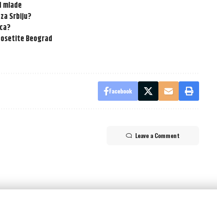
ed mlade
za Srbiju?
vca?
 posetite Beograd
Facebook
Leave a Comment