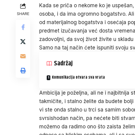
Kada se priča o nekome ko je uspešan, u
osoba, i da ima ogromno bogatstvo. Ali
SHARE
od materijalnog bogatstva i osećaja pop
predmet izučavanja već dosta vremena. Da
zadovoljni, da svoj život živite u sklad
Samo na taj način ćete ispuniti svoju sv
Sadržaj
Komunikacija otvara sva vrata
Ambicija
je poželjna, ali ne i najbitnija
takmičite, i stalno želite da budete bolj
vi ste onda stalno u trci sa samim sob
svrsishodan način, pa nećete biti stvar
možemo da radimo ono što zaista želimo
odnose sa bliskim osobama, ali i sa svoj