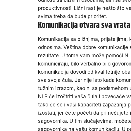
produktivnosti. Lični rast je nešto što va
svima treba da bude prioritet.
Komunikacija otvara sva vrata
Komunikacija sa bližnjima, prijateljima,
odnosima. Veština dobre komunikacije s
rezultate. U tome vam može pomoći
NL
komuniciraju, bilo verbalno bilo govorom
komunikacija dovodi od kvalitetnije oba
sva svoja čula. Jer nije isto kada komu
tužnim izrazom, kao ni sa podsmehom u
NLP će izoštriti vaša čula i povećaće 
tako će se i vaši kapaciteti zapažanja p
izostati, jer ćete početi da primećujet
sagovornika. U tim slučajevima, možete 
sagovornika na vašu komunikaciju. U p