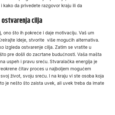
 i kako da privedete razgovor kraju ili da
 ostvarenja cilja
, ono što ih pokreće i daje motivaciju. Vaš um
reirajte ideje, stvorite više mogućih alternativa.
o izgleda ostvarenje cilja. Zatim se vratite u
e što pre došli do zacrtane budućnosti. Vaša mašta
na uspeh i pravu sreću. Stvaralačka energija je
 preokrene čitav proces u najboljem mogućem
e svoj život, svoju sreću. I na kraju vi ste osoba koja
to je nešto što zaista uvek, ali uvek treba da imate