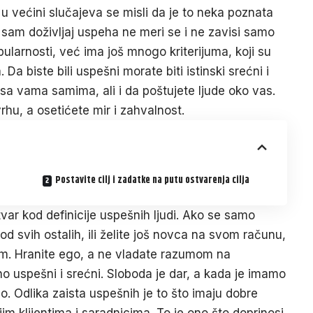
 većini slučajeva se misli da je to neka poznata
 sam doživljaj uspeha ne meri se i ne zavisi samo
ularnosti, već ima još mnogo kriterijuma, koji su
 biste bili uspešni morate biti istinski srećni i
u sa vama samima, ali i da poštujete ljude oko vas.
rhu, a osetićete mir i zahvalnost.
Postavite cilj i zadatke na putu ostvarenja cilja
 stvar kod definicije uspešnih ljudi. Ako se samo
i od svih ostalih, ili želite još novca na svom računu,
om. Hranite ego, a ne vladate razumom na
no uspešni i srećni. Sloboda je dar, a kada je imamo
. Odlika zaista uspešnih je to što imaju dobre
im klijentima i saradnicima. To je ono što doprinosi