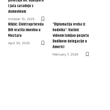
povezuje bh. dijasporu
i jača saradnju s
domovinom
October 10, 2025
Nikšić: Elektroprivreda
“Diplomatija vreba iz
BiH vratila imovinu u
hodnika“: Vučinić
Mostaru
videom ismijao posjetu
Dodikove delegacije u
April 30, 2026
Americi
February 7, 2026