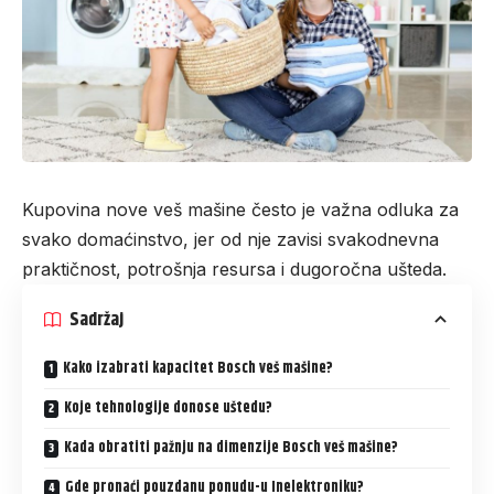
Kupovina nove veš mašine često je važna odluka za
svako domaćinstvo, jer od nje zavisi svakodnevna
praktičnost, potrošnja resursa i dugoročna ušteda.
Sadržaj
Kako izabrati kapacitet Bosch veš mašine?
Koje tehnologije donose uštedu?
Kada obratiti pažnju na dimenzije Bosch veš mašine?
Gde pronaći pouzdanu ponudu-u Inelektroniku?