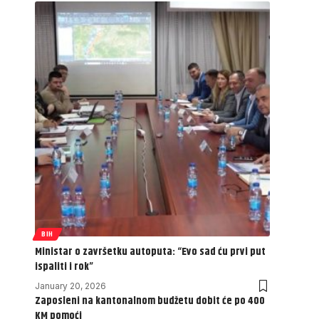
BIH
Ministar o završetku autoputa: “Evo sad ću prvi put
ispaliti i rok”
January 20, 2026
Zaposleni na kantonalnom budžetu dobit će po 400
KM pomoći