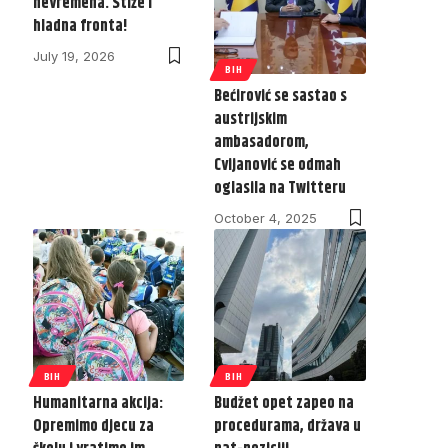
nevremena. Stiže i
hladna fronta!
July 19, 2026
BIH
Bećirović se sastao s
austrijskim
ambasadorom,
Cvijanović se odmah
oglasila na Twitteru
October 4, 2025
BIH
BIH
Humanitarna akcija:
Budžet opet zapeo na
Opremimo djecu za
procedurama, država u