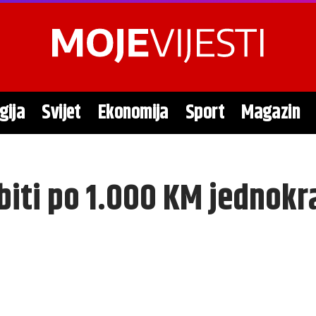
gija
Svijet
Ekonomija
Sport
Magazin
obiti po 1.000 KM jednok