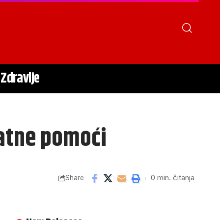
Zdravlje
ratne pomoći
0 min. čitanja
Share