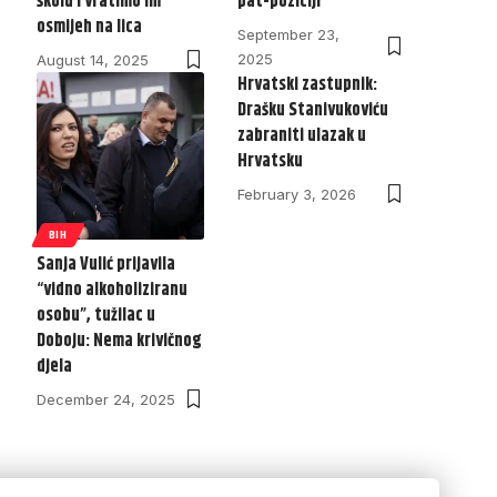
školu i vratimo im
pat-poziciji
osmijeh na lica
September 23,
2025
August 14, 2025
Hrvatski zastupnik:
Drašku Stanivukoviću
zabraniti ulazak u
Hrvatsku
February 3, 2026
BIH
Sanja Vulić prijavila
“vidno alkoholiziranu
osobu”, tužilac u
Doboju: Nema krivičnog
djela
December 24, 2025