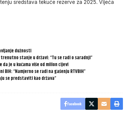
ištenju sredstava tekuće rezerve za 2025. Vijeća
vljanje dužnosti
a trenutno stanje u državi: “Tu se radi o saradnji”
 da je u kućama više od milion cijevi
ni BiH: “Namjerno se radi na gašenju RTVBiH”
ju se predstaviti kao država”
Facebook