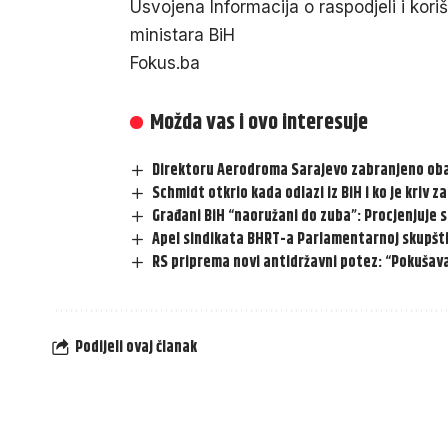
Usvojena Informacija o raspodjeli i kor
ministara BiH
Fokus.ba
Možda vas i ovo interesuje
Direktoru Aerodroma Sarajevo zabranjeno oba
Schmidt otkrio kada odlazi iz BiH i ko je kriv z
Građani BiH “naoružani do zuba”: Procjenjuje se
Apel sindikata BHRT-a Parlamentarnoj skupšti
RS priprema novi antidržavni potez: “Pokušava
Podijeli ovaj članak