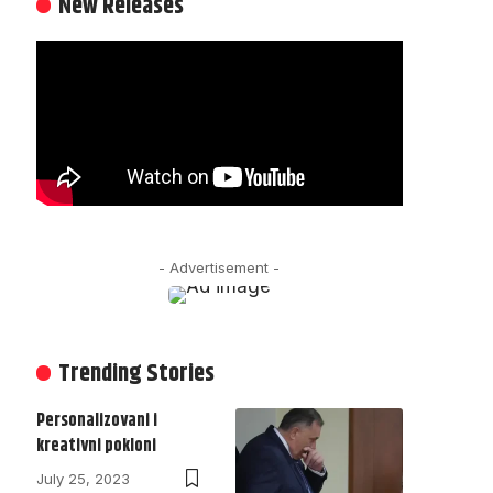
New Releases
- Advertisement -
Trending Stories
Personalizovani i
kreativni pokloni
July 25, 2023