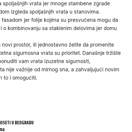
a spoljašnjih vrata jer mnoge stambene zgrade
om izgleda spoljašnjih vrata u stanovima.
 fasadom jer folije kojima su presvučena mogu da
e i o kombinovanju sa staklenim delovima jer domu
 novi prostor, ili jednostavno želite da promenite
litetna sigurnosna vrata su prioritet. Današnje tržište
ponuditi vam vrata izuzetne sigurnosti,
ta nije važnije od mirnog sna, a zahvaljujući novim
 to i omogućiti.
 POSETI U BEOGRADU
ima