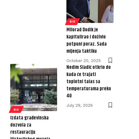
BIH
Milorad Dodik je
kapitulirao i doživio
potpuni poraz. Sada
mijenja taktiku
October 20, 2025
Nedim Sladić otkrio do
kada će trajati
toplotni talas sa
temperaturama preko
40
July 29, 2026
BIH
Izdata građevinska
dozvola za
restauraciju