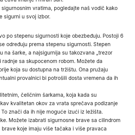
a sigurnosnim vratima, pogledajte naš vodič kako
 sigurni u svoj izbor.
avo po stepenu sigurnosti koje obezbeđuju. Postoji 6
 se određuju prema stepenu sigurnosti. Stepen
u na šarke, a najsigurnija su takozvana „trezor
re i radnje sa skupocenom robom. Možete da
rije koja su dostupna na tržištu. Ona pružaju
ntualni provalnici bi potrošili dosta vremena da ih
litetnim, čeličnim šarkama, koja kada su
av kvalitetan okov za vrata sprečava podizanje
To znači da ih nije moguće izući iz ležišta.
luke. Možete izabrati sigurnosne brave sa cilindrom
 i brave koje imaju više tačaka i više pravaca