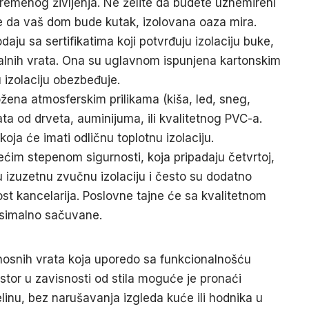
avremenog življenja. Ne želite da budete uznemireni
te da vaš dom bude kutak, izolovana oaza mira.
odaju sa sertifikatima koji potvrđuju izolaciju buke,
ealnih vrata. Ona su uglavnom ispunjena kartonskim
 izolaciju obezbeđuje.
ožena atmosferskim prilikama (kiša, led, sneg,
ata od drveta, auminijuma, ili kvalitetnog PVC-a.
ja će imati odličnu toplotnu izolaciju.
većim stepenom sigurnosti, koja pripadaju četvrtoj,
aju izuzetnu zvučnu izolaciju i često su dodatno
ost kancelarija. Poslovne tajne će sa kvalitetnom
ksimalno sačuvane.
rnosnih vrata koja uporedo sa funkcionalnošću
prostor u zavisnosti od stila moguće je pronaći
linu, bez narušavanja izgleda kuće ili hodnika u