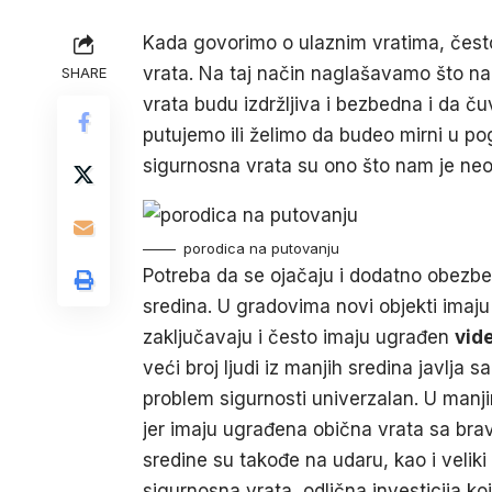
Kada govorimo o ulaznim vratima, često
vrata. Na taj način naglašavamo što nam 
SHARE
vrata budu izdržljiva i bezbedna i da ču
putujemo ili želimo da budeo mirni u po
sigurnosna vrata su ono što nam je ne
porodica na putovanju
Potreba da se ojačaju i dodatno obezbed
sredina. U gradovima novi objekti imaju
zaključavaju i često imaju ugrađen
vid
veći broj ljudi iz manjih sredina javlja 
problem sigurnosti univerzalan. U manj
jer imaju ugrađena obična vrata sa bra
sredine su takođe na udaru, kao i veliki 
sigurnosna vrata, odlična investicija ko