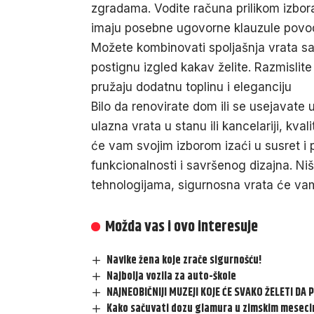
zgradama. Vodite računa prilikom izbor
imaju posebne ugovorne klauzule povod
Možete kombinovati spoljašnja vrata sa
postignu izgled kakav želite. Razmislit
pružaju dodatnu toplinu i eleganciju
Bilo da renovirate dom ili se usejavate u
ulazna vrata u stanu ili kancelariji, kva
će vam svojim izborom izaći u susret i 
funkcionalnosti i savršenog dizajna. Niš
tehnologijama, sigurnosna vrata će vam
Možda vas i ovo interesuje
Navike žena koje zrače sigurnošću!
Najbolja vozila za auto-škole
NAJNEOBIČNIJI MUZEJI KOJE ĆE SVAKO ŽELETI DA
Kako sačuvati dozu glamura u zimskim mesec