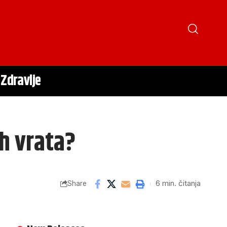
Zdravlje
ih vrata?
6 min. čitanja
Share