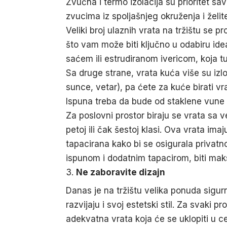
Zvučna i termo izolacija su prioritet s
zvucima iz spoljašnjeg okruženja i želi
Veliki broj ulaznih vrata na tržištu se pr
što vam može biti ključno u odabiru id
saćem ili estrudiranom ivericom, koja tu
Sa druge strane, vrata kuća više su izl
sunce, vetar), pa ćete za kuće birati vr
Ispuna treba da bude od staklene vune ko
Za poslovni prostor biraju se vrata sa 
petoj ili čak šestoj klasi. Ova vrata im
tapacirana kako bi se osigurala privatn
ispunom i dodatnim tapacirom, biti ma
Ne zaboravite dizajn
Danas je na tržištu velika ponuda sigu
razvijaju i svoj estetski stil. Za svaki 
adekvatna vrata koja će se uklopiti u ce