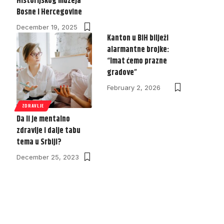
Historijskog muzeja
Bosne i Hercegovine
December 19, 2025
Kanton u BiH bilježi
alarmantne brojke:
“Imat ćemo prazne
gradove”
February 2, 2026
ZDRAVLJE
Da li je mentalno
zdravlje i dalje tabu
tema u Srbiji?
December 25, 2023