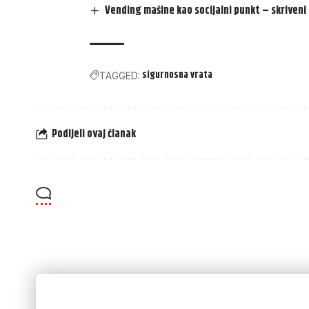
Vending mašine kao socijalni punkt – skriven
sigurnosna vrata
TAGGED:
Podijeli ovaj članak
Always Stay Up to Date