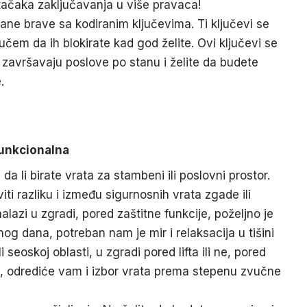
tačaka zaključavanja u više pravaca!
rane brave sa kodiranim ključevima. Ti ključevi se
čem da ih blokirate kad god želite. Ovi ključevi se
i završavaju poslove po stanu i želite da budete
.
funkcionalna
 da li birate vrata za stambeni ili poslovni prostor.
ti razliku i između sigurnosnih vrata zgade ili
alazi u zgradi, pored zaštitne funkcije, poželjno je
nog dana, potreban nam je mir i relaksacija u tišini
 seoskoj oblasti, u zgradi pored lifta ili ne, pored
aju, odrediće vam i izbor vrata prema stepenu zvučne