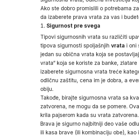
Ako ste dobro promislili o potrebama z
da izaberete prava vrata za vas i budete
Sigurnost pre svega
Tipovi sigurnosnih vrata su različiti up
tipova sigurnosti spoljašnjih
vrata
i oni
jedan su obična vrata koja se postavljaj
vrata“ koja se koriste za banke, zlata
izaberete sigurnosna vrata treće katego
odličnu zaštitu, cena im je dobra, a eve
obiju.
Takođe, birajte sigurnosna vrata sa kva
zatvorena, ne mogu da se pomere. Ovak
krila pajserom kada su vrata zatvorena. 
Brava je sigurno najbitniji deo vaše od
ili kasa brave (ili kombinaciju obe), kao