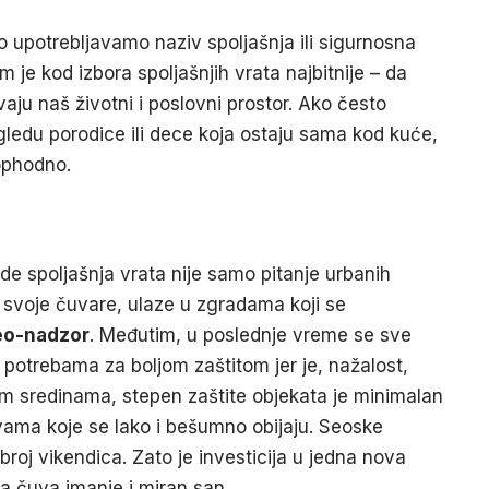
 upotrebljavamo naziv spoljašnja ili sigurnosna
je kod izbora spoljašnjih vrata najbitnije – da
vaju naš životni i poslovni prostor. Ako često
gledu porodice ili dece koja ostaju sama kod kuće,
ophodno.
e spoljašnja vrata nije samo pitanje urbanih
 svoje čuvare, ulaze u zgradama koji se
eo-nadzor
. Međutim, u poslednje vreme se sve
sa potrebama za boljom zaštitom jer je, nažalost,
im sredinama, stepen zaštite objekata je minimalan
vama koje se lako i bešumno obijaju. Seoske
broj vikendica. Zato je investicija u jedna nova
ja čuva imanje i miran san.