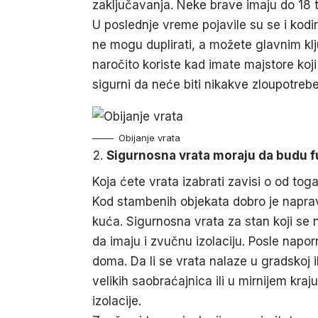
zaključavanja. Neke brave imaju do 18 
U poslednje vreme pojavile su se i kodi
ne mogu duplirati, a možete glavnim klju
naročito koriste kad imate majstore koj
sigurni da neće biti nikakve zloupotrebe
Obijanje vrata
Sigurnosna vrata moraju da budu 
Koja ćete vrata izabrati zavisi o od toga
Kod stambenih objekata dobro je napravi
kuća. Sigurnosna vrata za stan koji se n
da imaju i zvučnu izolaciju. Posle napor
doma. Da li se vrata nalaze u gradskoj ili
velikih saobraćajnica ili u mirnijem kr
izolacije.