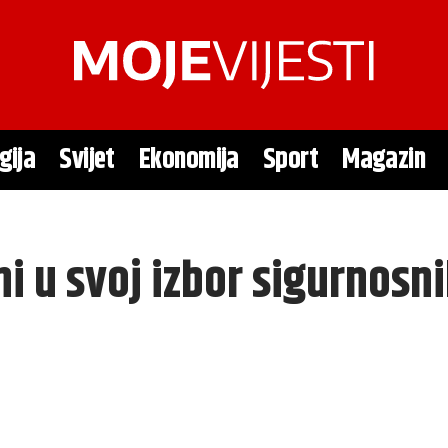
gija
Svijet
Ekonomija
Sport
Magazin
i u svoj izbor sigurnosn