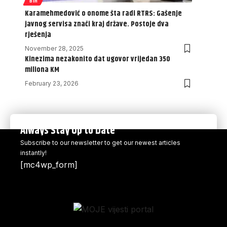
BIH
Karamehmedović o onome šta radi RTRS: Gašenje
javnog servisa znači kraj države. Postoje dva
rješenja
November 28, 2025
Kinezima nezakonito dat ugovor vrijedan 350
miliona KM
February 23, 2026
Always Stay Up to Date
Subscribe to our newsletter to get our newest articles
instantly!
[mc4wp_form]