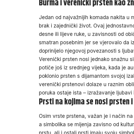
Burma i verenički prsten kao zn
Jedan od najvažnijih komada nakita u 
brak i zajednički život. Ovaj jednostav
desne ili lijeve ruke, u zavisnosti od o
smatran posebnim jer se vjerovalo da iz
doprinijelo njegovoj povezanosti s ljubav
Verenički prsten nosi jednako snažnu s
potiče još iz srednjeg vijeka, kada je a
poklonio prsten s dijamantom svojoj izab
verenički prstenovi dolaze u raznim oblic
poruka ostaje ista – izražavanje ljubav
Prsti na kojima se nosi prsten 
Osim vrste prstena, važan je i način na ko
a simbolika se mijenja zavisno od kult
prstu, ali i ostali prsti imaju svoju sim