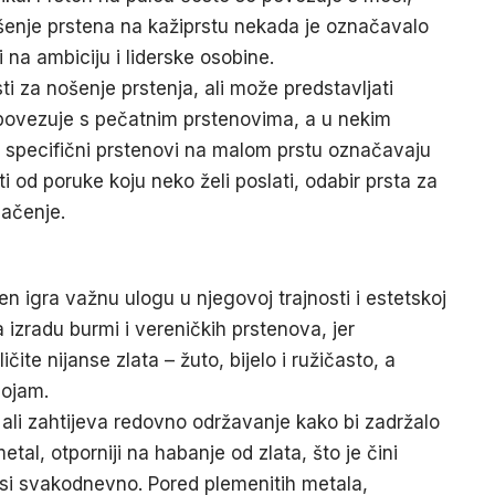
enje prstena na kažiprstu nekada je označavalo
 na ambiciju i liderske osobine.
isti za nošenje prstenja, ali može predstavljati
to povezuje s pečatnim prstenovima, a u nekim
, specifični prstenovi na malom prstu označavaju
i od poruke koju neko želi poslati, odabir prsta za
načenje.
đen igra važnu ulogu u njegovoj trajnosti i estetskoj
za izradu burmi i vereničkih prstenova, jer
ičite nijanse zlata – žuto, bijelo i ružičasto, a
dojam.
, ali zahtijeva redovno održavanje kako bi zadržalo
metal, otporniji na habanje od zlata, što je čini
osi svakodnevno. Pored plemenitih metala,