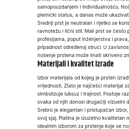
samopouzdanjem i individualnošću. Noš
plemićki status, a danas može ukazivati
Srednji prst je neutralan i rijetko se kor
ravnotežu i lični stil. Mali prst se čes
profesijama, poput inženjerstva i prava
pripadnost određenoj struci. U zavisnost
nošenje prstena može imati skriveno z
Materijali i kvalitet izrade
Izbor materijala od kojeg je prsten izra
vrijednosti. Zlato je najčešći materijal 
simbolizuje luksuz i trajnost. Postoje razl
svaka od njih donosi drugačiji vizuelni 
Srebro je elegantan i pristupačan izbor
svoj sjaj. Platina je izuzetno kvalitetan 
idealnim izborom za prstenje koje se n