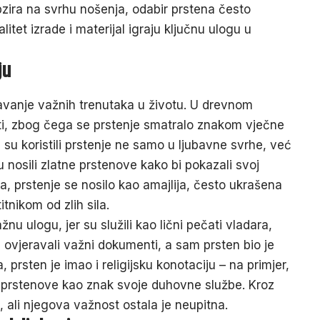
obzira na svrhu nošenja, odabir prstena često
litet izrade i materijal igraju ključnu ulogu u
ju
žavanje važnih trenutaka u životu. U drevnom
ti, zbog čega se prstenje smatralo znakom vječne
ni su koristili prstenje ne samo u ljubavne svrhe, već
u nosili zlatne prstenove kako bi pokazali svoj
a, prstenje se nosilo kao amajlija, često ukrašena
nikom od zlih sila.
žnu ulogu, jer su služili kao lični pečati vladara,
 ovjeravali važni dokumenti, a sam prsten bio je
 prsten je imao i religijsku konotaciju – na primjer,
e prstenove kao znak svoje duhovne službe. Kroz
a, ali njegova važnost ostala je neupitna.