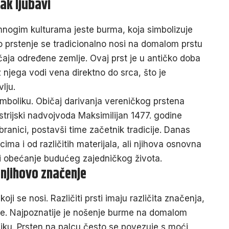
ak ljubavi
mnogim kulturama jeste burma, koja simbolizuje
no
prstenje
se tradicionalno nosi na domalom prstu
bičaja određene zemlje. Ovaj prst je u antičko doba
 njega vodi vena direktno do srca, što je
lju.
imboliku. Običaj darivanja vereničkog prstena
ustrijski nadvojvoda Maksimilijan 1477. godine
ranici, postavši time začetnik tradicije. Danas
ima i od različitih materijala, ali njihova osnovna
i i obećanje budućeg zajedničkog života.
i njihovo značenje
ji se nosi. Različiti prsti imaju različita značenja,
ure. Najpoznatije je nošenje burme na domalom
boliku. Prsten na palcu često se povezuje s moći,