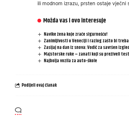
ili modnom izrazu, prsten ostaje vječni s
Možda vas i ovo interesuje
Navike žena koje zrače sigurnošću!
Zanimljivosti o Veneciji i razlog zašto bi treb
Zasijaj na dan iz snova: Vodič za savršen izgl
Majstorske ruke – zanati koji su preživeli te
Najbolja vozila za auto-škole
Podijeli ovaj članak