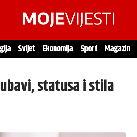
gija
Svijet
Ekonomija
Sport
Magazin
ubavi, statusa i stila