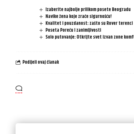
Izaberite najbolje prilikom posete Beogradu
Navike žena koje zrače sigurnošću!
Kvalitet i pouzdanost: zašto su Rover terenci
Poseta Poreču i zanimljivosti
Solo putovanje: Otkrijte svet izvan zone komf
Podijeli ovaj članak