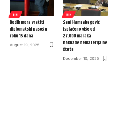
BIH
BIH
Dodik mora vratiti
Seni Hamzabegović
diplomatski pasoš u
isplaćeno više od
roku 15 dana
27.000 maraka
naknade nematerijalne
August 19, 2025
štete
December 10, 2025