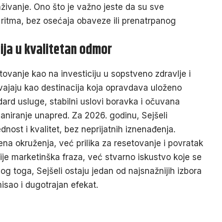
aživanje
. Ono što je važno jeste da su sve
g ritma, bez osećaja obaveze ili prenatrpanog
cija u kvalitetan odmor
tovanje kao na investiciju u sopstveno zdravlje i
dvajaju kao destinacija koja opravdava uloženo
dard usluge, stabilni uslovi boravka i očuvana
aniranje unapred. Za 2026. godinu, Sejšeli
dnost i kvalitet, bez neprijatnih iznenađenja.
na okruženja, već prilika za resetovanje i povratak
nije marketinška fraza, već stvarno iskustvo koje se
 toga, Sejšeli ostaju jedan od najsnažnijih izbora
misao i dugotrajan efekat.