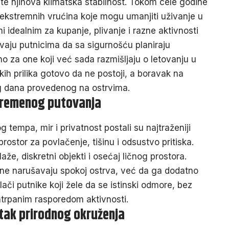
te njihova klimatska stabilnost. Tokom cele godine
 ekstremnih vrućina koje mogu umanjiti uživanje u
ni idealnim za kupanje, plivanje i razne aktivnosti
aju putnicima da sa sigurnošću planiraju
o za one koji već sada razmišljaju o letovanju u
ih prilika gotovo da ne postoji, a boravak na
g dana provedenog na ostrvima.
avremenog putovanja
tempa, mir i privatnost postali su najtraženiji
prostor za povlačenje, tišinu i odsustvo pritiska.
že, diskretni objekti i osećaj ličnog prostora.
da ne narušavaju spokoj ostrva, već da ga dodatno
či putnike koji žele da se istinski odmore, bez
atrpanim rasporedom aktivnosti.
tak prirodnog okruženja