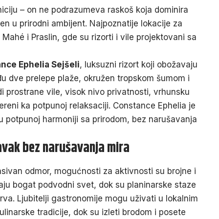
niciju – on ne podrazumeva raskoš koja dominira
n u prirodni ambijent. Najpoznatije lokacije za
ahé i Praslin, gde su rizorti i vile projektovani sa
nce Ephelia Sejšeli
, luksuzni rizort koji obožavaju
đu dve prelepe plaže, okružen tropskom šumom i
prostrane vile, visok nivo privatnosti, vrhunsku
ereni ka potpunoj relaksaciji. Constance Ephelia je
 u potpunoj harmoniji sa prirodom, bez narušavanja
avak bez narušavanja mira
asivan odmor, mogućnosti za aktivnosti su brojne i
vaju bogat podvodni svet, dok su planinarske staze
trva. Ljubitelji gastronomije mogu uživati u lokalnim
ulinarske tradicije, dok su izleti brodom i
posete