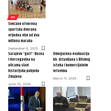
BIH
Svečano otvorena
sportska dvorana
vrijedna više od dva
miliona maraka
September 8, 2025
Sarajevo “gori”: Bosna
Omogućena evakuacija
i Hercegovina na
bh. državljana s Bliskog
ulicama slavi
istoka i komercijalnim
historijsku pobjedu
letovima
Zmajeva
March 11, 2026
June 25, 2026