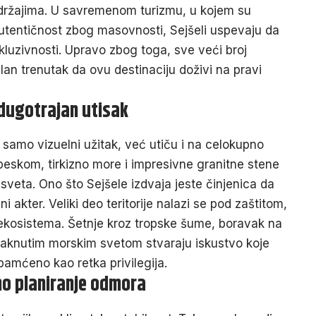
adržajima. U savremenom turizmu, u kojem su
utentičnost zbog masovnosti, Sejšeli uspevaju da
luzivnosti. Upravo zbog toga, sve veći broj
an trenutak da ovu destinaciju doživi na pravi
 dugotrajan utisak
u samo vizuelni užitak, već utiču i na celokupno
 peskom, tirkizno more i impresivne granitne stene
sveta. Ono što Sejšele izdvaja jeste činjenica da
i akter. Veliki deo teritorije nalazi se pod zaštitom,
ekosistema. Šetnje kroz tropske šume, boravak na
taknutim morskim svetom stvaraju iskustvo koje
upamćeno kao retka privilegija.
o planiranje odmora