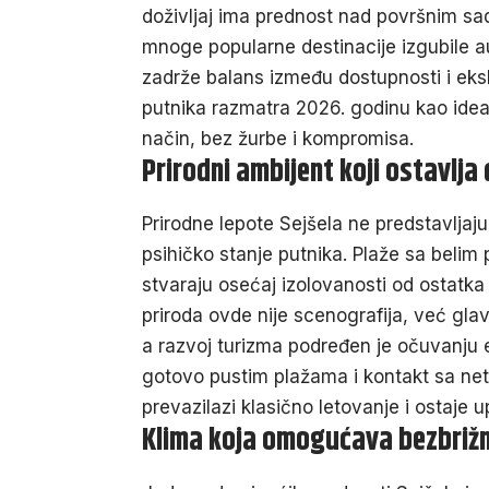
doživljaj ima prednost nad površnim s
mnoge popularne destinacije izgubile a
zadrže balans između dostupnosti i eksk
putnika razmatra 2026. godinu kao ideal
način, bez žurbe i kompromisa.
Prirodni ambijent koji ostavlja
Prirodne lepote Sejšela ne predstavljaj
psihičko stanje putnika. Plaže sa belim
stvaraju osećaj izolovanosti od ostatka 
priroda ovde nije scenografija, već glavn
a razvoj turizma podređen je očuvanju 
gotovo pustim plažama i kontakt sa ne
prevazilazi klasično letovanje i ostaje 
Klima koja omogućava bezbrižn