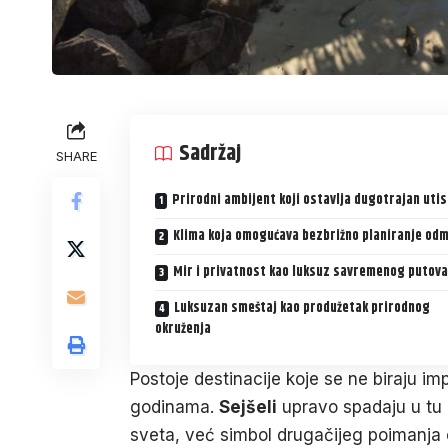
Sadržaj
SHARE
Prirodni ambijent koji ostavlja dugotrajan uti
Klima koja omogućava bezbrižno planiranje od
Mir i privatnost kao luksuz savremenog putova
Luksuzan smeštaj kao produžetak prirodnog
okruženja
Postoje destinacije koje se ne biraju i
godinama.
Sejšeli
upravo spadaju u tu 
sveta, već simbol drugačijeg poimanja o