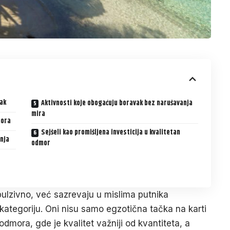
sak
Aktivnosti koje obogaćuju boravak bez narušavanja
mira
mora
Sejšeli kao promišljena investicija u kvalitetan
nja
odmor
mpulzivno, već sazrevaju u mislima putnika
kategoriju. Oni nisu samo egzotična tačka na karti
dmora, gde je kvalitet važniji od kvantiteta, a