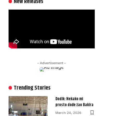
New Releases
- Advertisement -
Trending Stories
Dodik: Nekako mi
prosto dođe žao Bakira
March 24, 2026