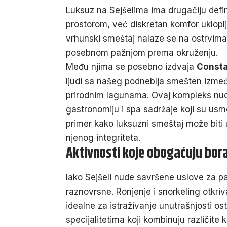
Luksuz na Sejšelima ima drugačiju defi
prostorom, već diskretan komfor ukloplje
vrhunski smeštaj nalaze se na ostrvima M
posebnom pažnjom prema okruženju.
Među njima se posebno izdvaja
Consta
ljudi sa našeg podneblja smešten izme
prirodnim lagunama. Ovaj kompleks nudi 
gastronomiju i spa sadržaje koji su usm
primer kako luksuzni smeštaj može biti
njenog integriteta.
Aktivnosti koje obogaćuju bor
Iako Sejšeli nude savršene uslove za p
raznovrsne. Ronjenje i snorkeling otkri
idealne za istraživanje unutrašnjosti os
specijalitetima koji kombinuju različite k