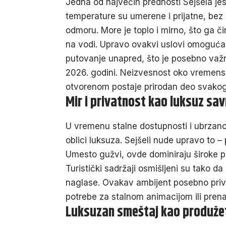
Jedna od najvećih prednosti Sejšela jes
temperature su umerene i prijatne, bez
odmoru. More je toplo i mirno, što ga či
na vodi. Upravo ovakvi uslovi omogućav
putovanje unapred, što je posebno važn
2026. godini. Neizvesnost oko vremensk
otvorenom postaje prirodan deo svako
Mir i privatnost kao luksuz s
U vremenu stalne dostupnosti i ubrzanog 
oblici luksuza. Sejšeli nude upravo to – 
Umesto gužvi, ovde dominiraju široke pla
Turistički sadržaji osmišljeni su tako 
naglase. Ovakav ambijent posebno privla
potrebe za stalnom animacijom ili pren
Luksuzan smeštaj kao produže