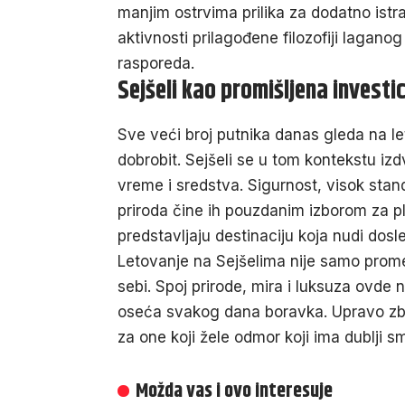
manjim ostrvima prilika za dodatno istr
aktivnosti prilagođene filozofiji lagano
rasporeda.
Sejšeli kao promišljena investi
Sve veći broj putnika danas gleda na le
dobrobit. Sejšeli se u tom kontekstu iz
vreme i sredstva. Sigurnost, visok stan
priroda čine ih pouzdanim izborom za pl
predstavljaju destinaciju koja nudi dosle
Letovanje na Sejšelima nije samo prome
sebi. Spoj prirode, mira i luksuza ovde 
oseća svakog dana boravka. Upravo zbog
za one koji žele odmor koji ima dublji s
Možda vas i ovo interesuje