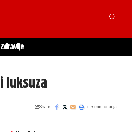
Zdravlje
i luksuza
5 min. čitanja
Share