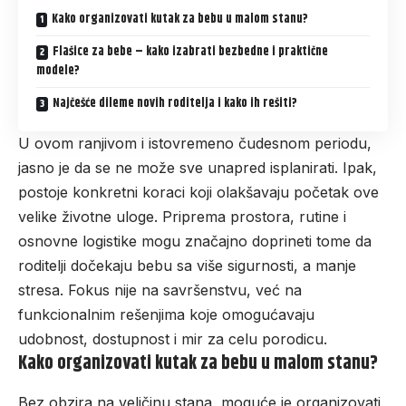
Kako organizovati kutak za bebu u malom stanu?
Flašice za bebe – kako izabrati bezbedne i praktične
modele?
Najčešće dileme novih roditelja i kako ih rešiti?
U ovom ranjivom i istovremeno čudesnom periodu,
jasno je da se ne može sve unapred isplanirati. Ipak,
postoje konkretni koraci koji olakšavaju početak ove
velike životne uloge. Priprema prostora, rutine i
osnovne logistike mogu značajno doprineti tome da
roditelji dočekaju bebu sa više sigurnosti, a manje
stresa. Fokus nije na savršenstvu, već na
funkcionalnim rešenjima koje omogućavaju
udobnost, dostupnost i mir za celu porodicu.
Kako organizovati kutak za bebu u malom stanu?
Bez obzira na veličinu stana, moguće je organizovati