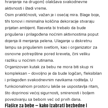
hranjenje na drugom) olakšava svakodnevne
aktivnosti i štedi vreme.
Osim praktičnosti, važan je i osećaj mira. Blage boje,
tihi tonovi i minimalna količina dekoracije stvaraju
prijatan ambijent. Rasveta bi trebalo da bude
prigušena i prilagođena noćnim aktivnostima poput
dojenja ili menjanja pelena. Ulaganje u diskretnu
lampu sa prigušenim svetlom, kao i organizator za
osnovne potrepštine pored kreveta, čini veliku
razliku u noćnim rutinama.
Organizovan kutak za bebu ne mora biti skup ni
kompleksan – dovoljno je da bude logičan, fleksibilan
i prilagođen svakodnevnim navikama roditelja. U
funkcionalnom prostoru lakše se uspostavlja ritam,
što doprinosi većoj sigurnosti, smirenosti i boljem
povezivanju sa bebom već od prvih dana.
Flašice za bebe – kako izabrati bezbedne i