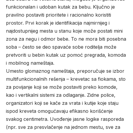
funkcionalan i udoban kutak za bebu. Ključno je
pravilno postaviti prioritete i racionalno koristiti
prostor. Prvi korak je identifikacija najmirnijeg i
najdostupnijeg mesta u stanu koje može postati mini
zona za negu i odmor bebe. To ne mora biti posebna
soba – često se deo spavaće sobe roditelja može
pretvoriti u bebin kutak uz pomoć pregrada, komoda
i mobilnog nameštaja.
Umesto glomaznog nameštaja, preporučuje se izbor
multifunkcionalnih rešenja – krevetac sa fiokama, sto
za povijanje koji se može postaviti preko komode,
kao i vertikalni sistemi za odlaganje. Zidne police,
organizatori koji se kače za vrata i kutije koje staju
ispod kreveta omogućavaju efikasno korišćenje
svakog centimetra. Uvođenje jasne logike rasporeda
(npr. sve za presvlačenje na jednom mestu, sve za