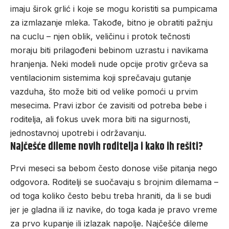
imaju širok grlić i koje se mogu koristiti sa pumpicama
za izmlazanje mleka. Takođe, bitno je obratiti pažnju
na cuclu – njen oblik, veličinu i protok tečnosti
moraju biti prilagođeni bebinom uzrastu i navikama
hranjenja. Neki modeli nude
opcije protiv grčeva
sa
ventilacionim sistemima koji sprečavaju gutanje
vazduha, što može biti od velike pomoći u prvim
mesecima. Pravi izbor će zavisiti od potreba bebe i
roditelja, ali fokus uvek mora biti na sigurnosti,
jednostavnoj upotrebi i održavanju.
Najčešće dileme novih roditelja i kako ih rešiti?
Prvi meseci sa bebom često donose više pitanja nego
odgovora. Roditelji se suočavaju s brojnim dilemama –
od toga koliko često bebu treba hraniti, da li se budi
jer je gladna ili iz navike, do toga kada je pravo vreme
za prvo kupanje ili izlazak napolje. Najčešće dileme