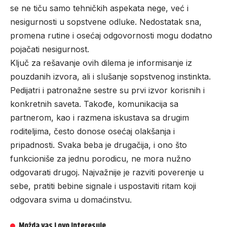
se ne tiču samo tehničkih aspekata nege, već i
nesigurnosti u sopstvene odluke. Nedostatak sna,
promena rutine i osećaj odgovornosti mogu dodatno
pojačati nesigurnost.
Ključ za rešavanje ovih dilema je informisanje iz
pouzdanih izvora, ali i slušanje sopstvenog instinkta.
Pedijatri i patronažne sestre su prvi izvor korisnih i
konkretnih saveta. Takođe, komunikacija sa
partnerom, kao i razmena iskustava sa drugim
roditeljima, često donose osećaj olakšanja i
pripadnosti. Svaka beba je drugačija, i ono što
funkcioniše za jednu porodicu, ne mora nužno
odgovarati drugoj. Najvažnije je razviti poverenje u
sebe, pratiti bebine signale i uspostaviti ritam koji
odgovara svima u domaćinstvu.
Možda vas i ovo interesuje