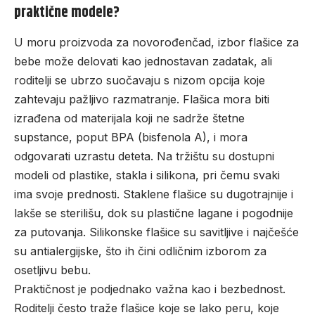
praktične modele?
U moru proizvoda za novorođenčad, izbor
flašice za
bebe
može delovati kao jednostavan zadatak, ali
roditelji se ubrzo suočavaju s nizom opcija koje
zahtevaju pažljivo razmatranje. Flašica mora biti
izrađena od materijala koji ne sadrže štetne
supstance, poput BPA (bisfenola A), i mora
odgovarati uzrastu deteta. Na tržištu su dostupni
modeli od plastike, stakla i silikona, pri čemu svaki
ima svoje prednosti. Staklene flašice su dugotrajnije i
lakše se sterilišu, dok su plastične lagane i pogodnije
za putovanja. Silikonske flašice su savitljive i najčešće
su antialergijske, što ih čini odličnim izborom za
osetljivu bebu.
Praktičnost je podjednako važna kao i bezbednost.
Roditelji često traže flašice koje se lako peru, koje