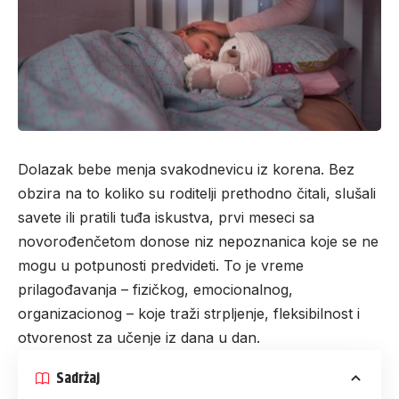
Dolazak bebe menja svakodnevicu iz korena. Bez
obzira na to koliko su roditelji prethodno čitali, slušali
savete ili pratili tuđa iskustva, prvi meseci sa
novorođenčetom donose niz nepoznanica koje se ne
mogu u potpunosti predvideti. To je vreme
prilagođavanja – fizičkog, emocionalnog,
organizacionog – koje traži strpljenje, fleksibilnost i
otvorenost za učenje iz dana u dan.
Sadržaj