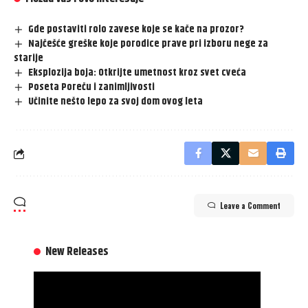
Gde postaviti rolo zavese koje se kače na prozor?
Najčešće greške koje porodice prave pri izboru nege za
starije
Eksplozija boja: Otkrijte umetnost kroz svet cveća
Poseta Poreču i zanimljivosti
Učinite nešto lepo za svoj dom ovog leta
Leave a Comment
New Releases