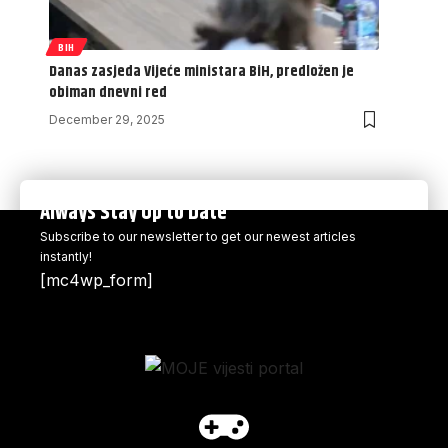
BIH
Danas zasjeda Vijeće ministara BiH, predložen je
obiman dnevni red
December 29, 2025
Always Stay Up to Date
Subscribe to our newsletter to get our newest articles
instantly!
[mc4wp_form]