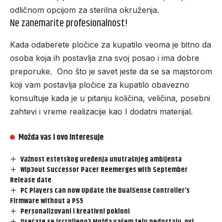
odličnom opcijom za
sterilna okruženja
.
Ne zanemarite profesionalnost!
Kada odaberete pločice za kupatilo veoma je bitno da
osoba koja ih postavlja zna svoj posao i ima dobre
preporuke. Ono što je savet jeste da se sa majstorom
koji vam postavlja pločice za kupatilo obavezno
konsultuje kada je u pitanju količina, veličina, posebni
zahtevi i vreme realizacije kao I dodatni materijal.
Možda vas i ovo interesuje
Važnost estetskog uređenja unutrašnjeg ambijenta
Wip3out Successor Pacer Reemerges with September
Release date
PC Players can now Update the DualSense Controller’s
Firmware without a PS5
Personalizovani i kreativni pokloni
Osećate se iscrpljeno? Možda vašem telu nedostaju ovi