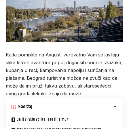
Kada pomislite na Avgust, verovatno Vam se javljaju
slike letnjih avantura poput dugačkih noćnih izlazaka,
kupanja u reci, kampovanja napolju i sunčanja na
plažama. Beograd turistima možda ne zvuči kao da
može da im pruži takvu zabavu, ali starosedeoci
ovog grada itekako znaju da može.
Sadržaj
Da li vi više volite leto ili zimu?