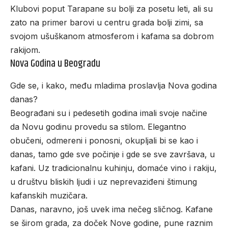
Klubovi poput Tarapane su bolji za posetu leti, ali su
zato na primer barovi u centru grada bolji zimi, sa
svojom ušuškanom atmosferom i kafama sa dobrom
rakijom.
Nova Godina u Beogradu
Gde se, i kako, među mladima proslavlja Nova godina
danas?
Beograđani su i pedesetih godina imali svoje načine
da Novu godinu provedu sa stilom. Elegantno
obučeni, odmereni i ponosni, okupljali bi se kao i
danas, tamo gde sve počinje i gde se sve završava, u
kafani. Uz tradicionalnu kuhinju, domaće vino i rakiju,
u društvu bliskih ljudi i uz neprevaziđeni štimung
kafanskih muzičara.
Danas, naravno, još uvek ima nečeg sličnog. Kafane
se širom grada,
za doček Nove godine
, pune raznim