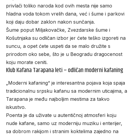
privlači toliko naroda kod ovih mesta nije samo
hladna voda tokom vrelih dana, već i šume i parkovi
koji daju dobar zaklon nakon sunčanja.
Šume poput
Miljakovačke
, Zvezdarske šume i
Košutnjaka su odličan izbor jer ćete teško izgoreti na
suncu, a opet ćete uspeti da se malo družite s
prirodom oko sebe, što je u Beogradu dragocenost
koju morate ceniti.
Klub Kafana Tarapana leti – odličan moderni kafaning
„Moderni kafaning“ je interesantna pojava koja spaja
tradicionalnu srpsku kafanu sa modernim uticajima, a
Tarapana
je među najboljim mestima za takvo
iskustvo.
Poenta je da uživate u autentičnoj atmosferi koju
nude kafane, samo uz moderniju muziku i enterijer,
sa dobrom rakijom i stranim koktelima zajedno na