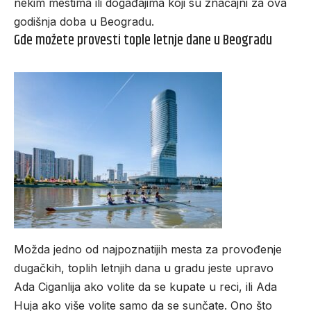
nekim mestima ili događajima koji su značajni za ova
godišnja doba u Beogradu.
Gde možete provesti tople letnje dane u Beogradu
Možda jedno od najpoznatijih mesta za provođenje
dugačkih, toplih letnjih dana u gradu jeste upravo
Ada Ciganlija ako volite da se kupate u reci, ili Ada
Huja ako više volite samo da se sunčate. Ono što