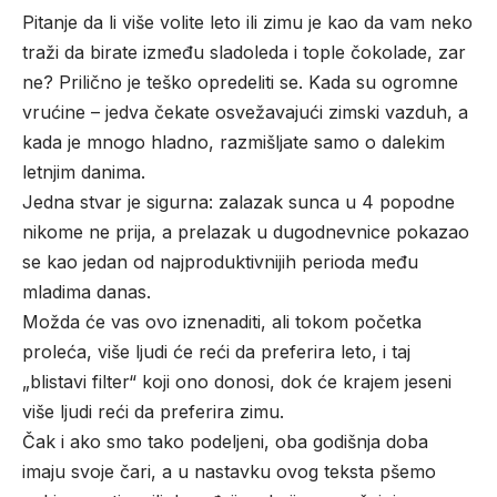
Pitanje da li više volite leto ili zimu je kao da vam neko
traži da birate između sladoleda i tople čokolade, zar
ne? Prilično je teško opredeliti se. Kada su ogromne
vrućine – jedva čekate osvežavajući zimski vazduh, a
kada je mnogo hladno, razmišljate samo o dalekim
letnjim danima.
Jedna stvar je sigurna: zalazak sunca u 4 popodne
nikome ne prija, a prelazak u dugodnevnice pokazao
se kao jedan od najproduktivnijih perioda među
mladima danas.
Možda će vas ovo iznenaditi, ali tokom početka
proleća, više ljudi će reći da preferira leto, i taj
„blistavi filter“ koji ono donosi, dok će krajem jeseni
više ljudi reći da preferira zimu.
Čak i ako smo tako podeljeni, oba godišnja doba
imaju svoje čari, a u nastavku ovog teksta pšemo