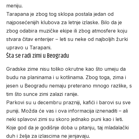
meniju.
Tarapana je zbog tog sklopa postala jedan od
najposećenijih klubova za letnje izlaske. Bilo da je
zbog odabira muzičke ekipe ili zbog atmosfere koju
stvara čitav enterijer – leti su neke od najboljih žurki
upravo u Tarapani.
Šta se radi zimi u Beogradu
Gradske zime nisu toliko okrutne kao što umeju da
budu na planinama i u kotlinama. Zbog toga, zima i
jesen u Beogradu nemaju preterano mnogo razlike, s
tim što sunce zimi zalazi ranije.
Parkovi su u decembru prazniji, kafići i barovi su sve
puniji. Možda će vas i ova informacija iznenaditi – ali
neki splavovi zimi su skoro jednako puni kao i leti.
Koje god da je godišnje doba u pitanju, taj mladalački
duh i želja za izlascima ne jenjavaju.