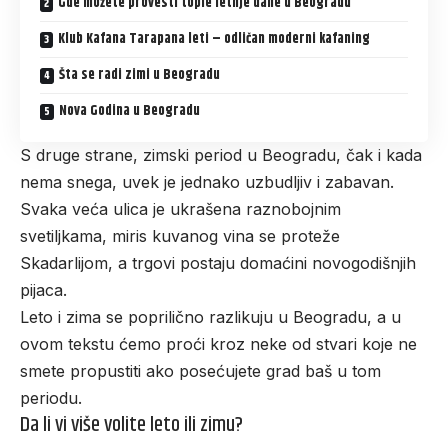
Gde možete provesti tople letnje dane u Beogradu
Klub Kafana Tarapana leti – odličan moderni kafaning
Šta se radi zimi u Beogradu
Nova Godina u Beogradu
S druge strane, zimski period u Beogradu, čak i kada
nema snega, uvek je jednako uzbudljiv i zabavan.
Svaka veća ulica je ukrašena raznobojnim
svetiljkama, miris kuvanog vina se proteže
Skadarlijom, a trgovi postaju domaćini novogodišnjih
pijaca.
Leto i zima se poprilično razlikuju u Beogradu, a u
ovom tekstu ćemo proći kroz neke od stvari koje ne
smete propustiti ako posećujete grad baš u tom
periodu.
Da li vi više volite leto ili zimu?