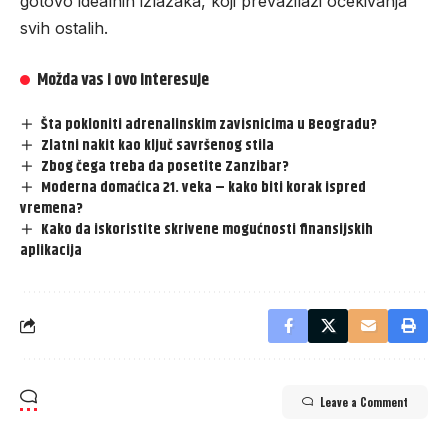
gotovo idealnih izlazaka, koji prevazilazi očekivanja
svih ostalih.
Možda vas i ovo interesuje
Šta pokloniti adrenalinskim zavisnicima u Beogradu?
Zlatni nakit kao ključ savršenog stila
Zbog čega treba da posetite Zanzibar?
Moderna domaćica 21. veka – kako biti korak ispred
vremena?
Kako da iskoristite skrivene mogućnosti finansijskih
aplikacija
Leave a Comment