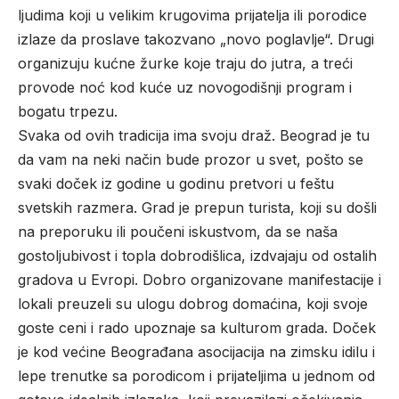
ljudima koji u velikim krugovima prijatelja ili porodice
izlaze da proslave takozvano „novo poglavlje“. Drugi
organizuju kućne žurke koje traju do jutra, a treći
provode noć kod kuće uz novogodišnji program i
bogatu trpezu.
Svaka od ovih tradicija ima svoju draž. Beograd je tu
da vam na neki način bude prozor u
svet
, pošto se
svaki doček iz godine u godinu pretvori u feštu
svetskih razmera. Grad je prepun turista, koji su došli
na preporuku ili poučeni iskustvom, da se naša
gostoljubivost i topla dobrodišlica, izdvajaju od ostalih
gradova u Evropi. Dobro organizovane manifestacije i
lokali preuzeli su ulogu dobrog domaćina, koji svoje
goste ceni i rado upoznaje sa kulturom grada. Doček
je kod većine Beograđana asocijacija na zimsku idilu i
lepe trenutke sa porodicom i prijateljima u jednom od