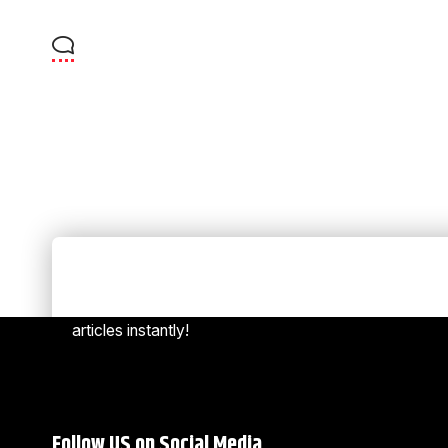
Always Stay Up to Date
[mc4w
Subscribe to our newsletter to get our newest
articles instantly!
Follow US on Social Media