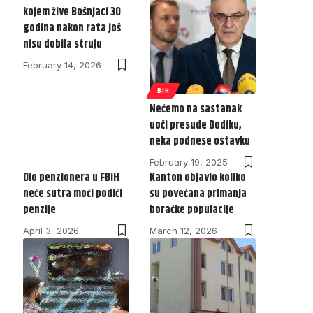
kojem žive Bošnjaci 30
godina nakon rata još
nisu dobila struju
February 14, 2026
BIH
Nećemo na sastanak
uoči presude Dodiku,
neka podnese ostavku
February 19, 2025
Dio penzionera u FBiH
Kanton objavio koliko
neće sutra moći podići
su povećana primanja
penzije
boračke populacije
April 3, 2026
March 12, 2026