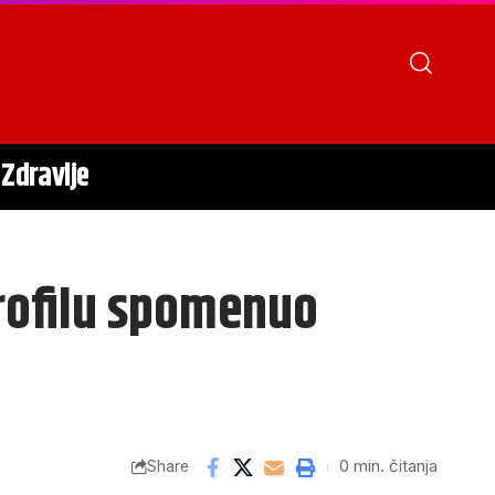
Zdravlje
profilu spomenuo
0 min. čitanja
Share