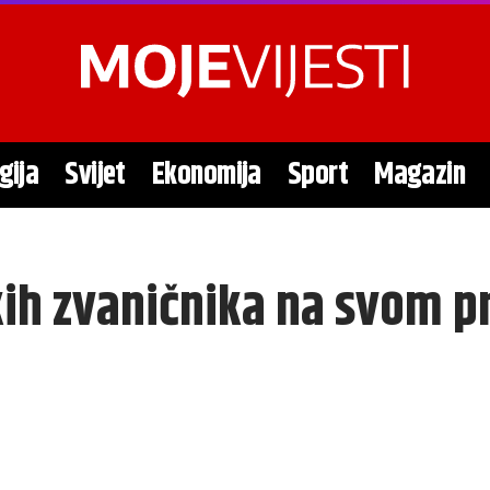
gija
Svijet
Ekonomija
Sport
Magazin
čkih zvaničnika na svom 