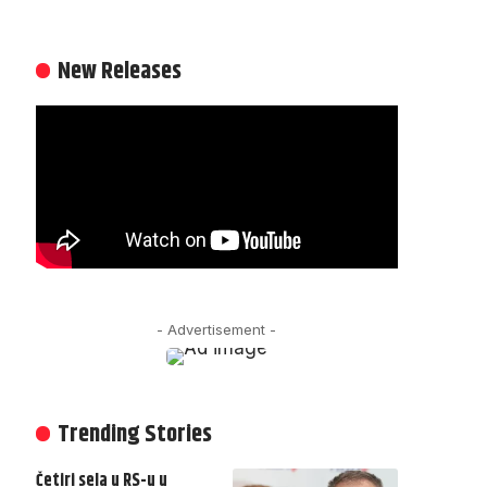
New Releases
- Advertisement -
Trending Stories
Četiri sela u RS-u u