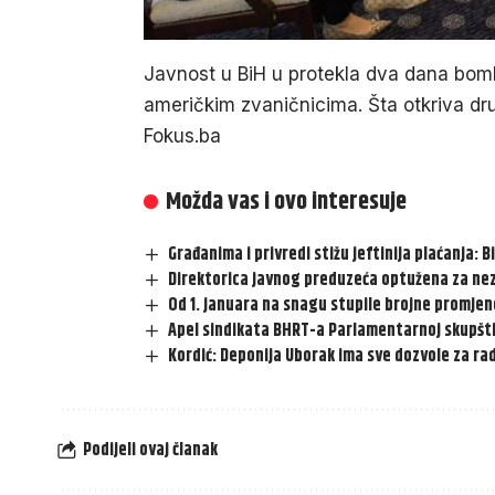
Javnost u BiH u protekla dva dana bomb
američkim zvaničnicima. Šta otkriva dr
Fokus.ba
Možda vas i ovo interesuje
Građanima i privredi stižu jeftinija plaćanja: B
Direktorica javnog preduzeća optužena za ne
Od 1. januara na snagu stupile brojne promjen
Apel sindikata BHRT-a Parlamentarnoj skupšti
Kordić: Deponija Uborak ima sve dozvole za rad
Podijeli ovaj članak