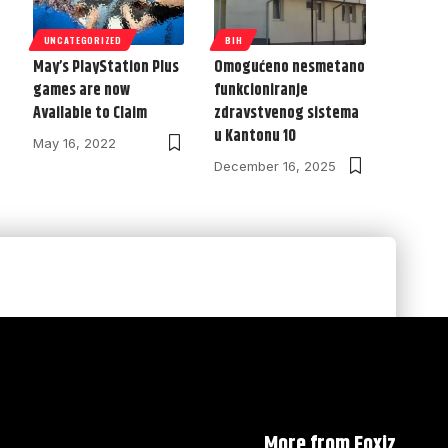
UNCATEGORIZED
BIH
May’s PlayStation Plus
Omogućeno nesmetano
games are now
funkcioniranje
Available to Claim
zdravstvenog sistema
u Kantonu 10
May 16, 2022
December 16, 2025
More from Foxiz