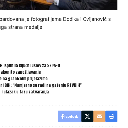
ardovana je fotografijama Dodika i Cvijanović s
uga strana medalje
iH ispunila ključni uslov za SEPA-u
zakonito zapošljavanje
e na graničnim prijelazima
ni BiH: “Namjerno se radi na gašenju RTVBiH”
 i ulazak u fazu zatvaranja
Facebook