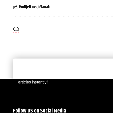
Podijeli ovaj članak
Always Stay Up to Date
[mc4w
Subscribe to our newsletter to get our newest
articles instantly!
Follow US on Social Media