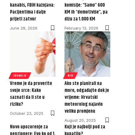
kanabis, FBiH kažnjava:
komisije: “Samo” 600
Pacijentima i dalje
KM ih “demotiviše”, pa
prijeti zatvor
dižu za 1.000 KM
June 28, 2026
February 13, 2026
ZDRAVLJE
BIH
Vreme je da proverite
Ako ste planirali na
svoje srce: Kako
more, odgađajte dok je
saznati da li ste u
vrijeme: Hrvatski
riziku?
meteorolog najavio
veliku promjenu
October 23, 2025
August 20, 2025
Novo upozorenje za
Koji je najbolji pod za
penzionere: Evo ko od 1.
kupatilo?