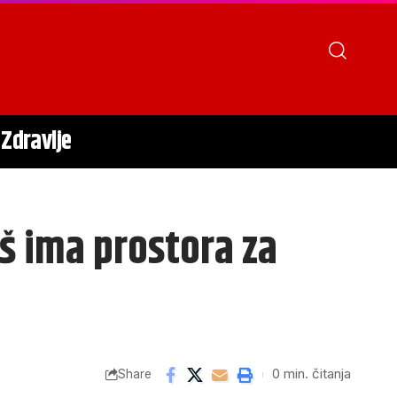
Zdravlje
oš ima prostora za
0 min. čitanja
Share