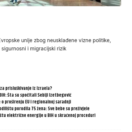
vropske unije zbog neusklađene vizne politike,
sigurnosni i migracijski rizik
za prisluškivanje iz Izraela?
iH: Šta su spočitali Sebiji Izetbegović
 o proširenju EU i regionalnoj saradnji
dilištu porodila 75 žena: Sve bebe su preživjele
ištu električne energije u BiH u skraćenoj proceduri