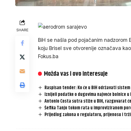
SHARE
BiH se našla pod pojačanim nadzorom E
koju Brisel sve otvorenije označava kao 
Fokus.ba
Možda vas i ovo interesuje
Raspisan tender: Ko će u BiH održavati sistem 
Iznijeli podatke o dugovima najveće bolnice u B
Antonio Costa sutra stiže u BiH, razgovarat će
Šefika Tanjo tokom rata u improviziranom poro
Prijedlog zakona o regulatoru, prijenosu i trž