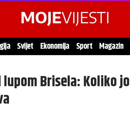
gija
Svijet
Ekonomija
Sport
Magazin
d lupom Brisela: Koliko j
va