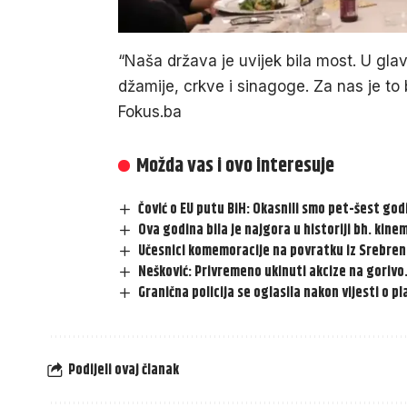
“Naša država je uvijek bila most. U gl
džamije, crkve i sinagoge. Za nas je to
Fokus.ba
Možda vas i ovo interesuje
Čović o EU putu BiH: Okasnili smo pet-šest g
Ova godina bila je najgora u historiji bh. kin
Učesnici komemoracije na povratku iz Srebreni
Nešković: Privremeno ukinuti akcize na gorivo. 
Granična policija se oglasila nakon vijesti o
Podijeli ovaj članak