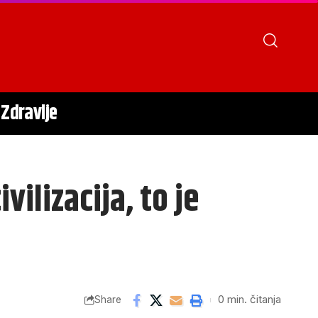
Zdravlje
ilizacija, to je
0 min. čitanja
Share