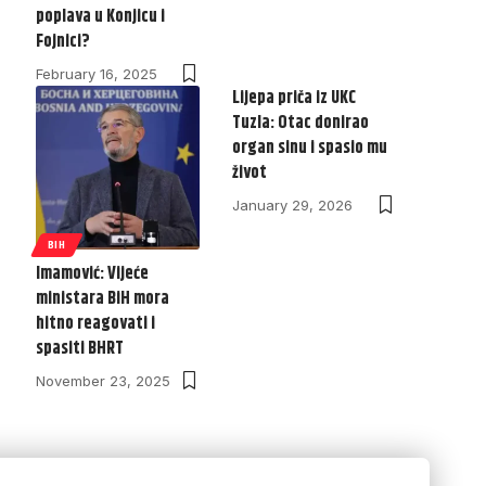
poplava u Konjicu i
Fojnici?
February 16, 2025
Lijepa priča iz UKC
Tuzla: Otac donirao
organ sinu i spasio mu
život
January 29, 2026
BIH
Imamović: Vijeće
ministara BiH mora
hitno reagovati i
spasiti BHRT
November 23, 2025