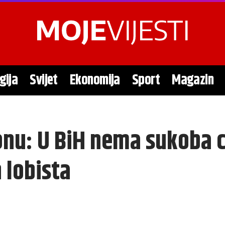
gija
Svijet
Ekonomija
Sport
Magazin
nu: U BiH nema sukoba civ
 lobista