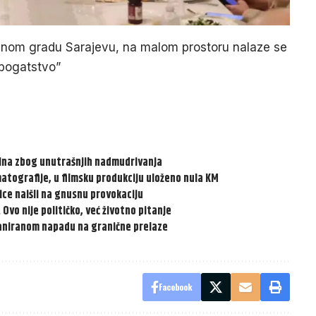
avnom gradu Sarajevu, na malom prostoru nalaze se
 bogatstvo”
odina zbog unutrašnjih nadmudrivanja
ematografije, u filmsku produkciju uloženo nula KM
ce naišli na gnusnu provokaciju
Ovo nije političko, već životno pitanje
 planiranom napadu na granične prelaze
Facebook