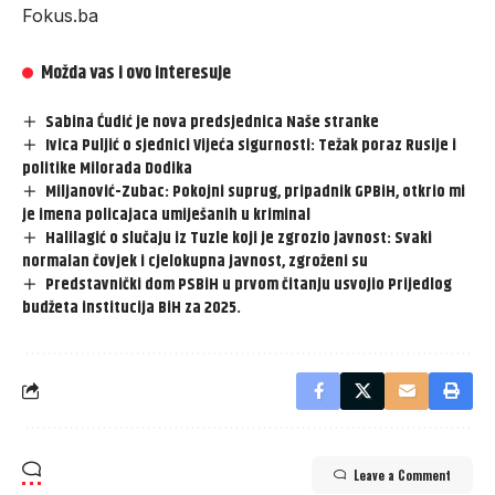
Fokus.ba
Možda vas i ovo interesuje
Sabina Ćudić je nova predsjednica Naše stranke
Ivica Puljić o sjednici Vijeća sigurnosti: Težak poraz Rusije i
politike Milorada Dodika
Miljanović-Zubac: Pokojni suprug, pripadnik GPBiH, otkrio mi
je imena policajaca umiješanih u kriminal
Halilagić o slučaju iz Tuzle koji je zgrozio javnost: Svaki
normalan čovjek i cjelokupna javnost, zgroženi su
Predstavnički dom PSBiH u prvom čitanju usvojio Prijedlog
budžeta institucija BiH za 2025.
Leave a Comment