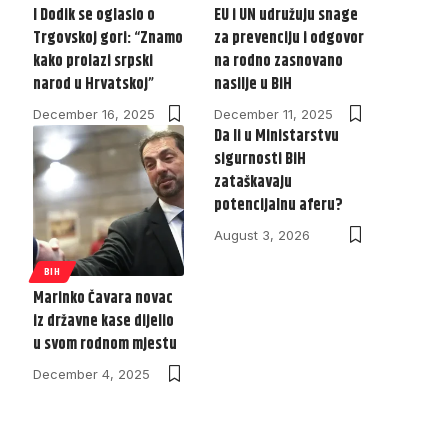
I Dodik se oglasio o
EU i UN udružuju snage
Trgovskoj gori: “Znamo
za prevenciju i odgovor
kako prolazi srpski
na rodno zasnovano
narod u Hrvatskoj”
nasilje u BiH
December 16, 2025
December 11, 2025
Da li u Ministarstvu
sigurnosti BiH
zataškavaju
potencijalnu aferu?
August 3, 2026
BIH
Marinko Čavara novac
iz državne kase dijelio
u svom rodnom mjestu
December 4, 2025