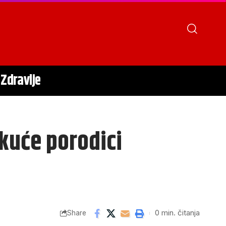
Zdravlje
 kuće porodici
0 min. čitanja
Share