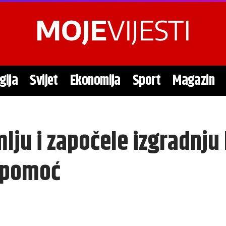
gija
Svijet
Ekonomija
Sport
Magazin
lju i započele izgradnju
m pomoć