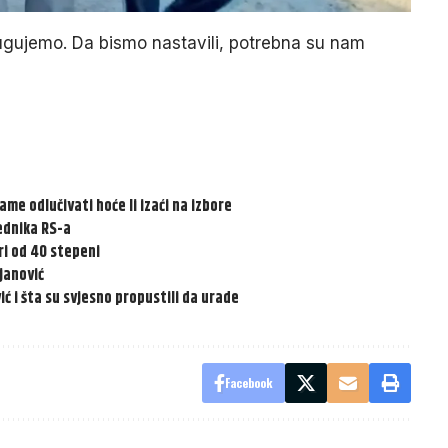
dugujemo. Da bismo nastavili, potrebna su nam
ame odlučivati hoće li izaći na izbore
jednika RS-a
ri od 40 stepeni
ijanović
vić i šta su svjesno propustili da urade
Facebook