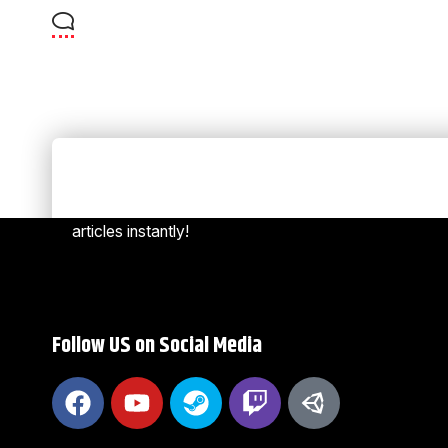
Always Stay Up to Date
[mc4w
Subscribe to our newsletter to get our newest
articles instantly!
Follow US on Social Media