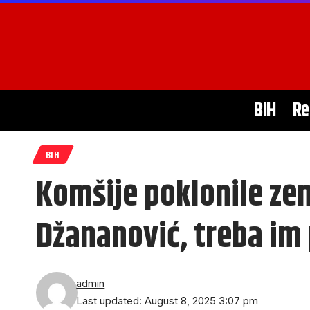
BiH
Re
BIH
Komšije poklonile zem
Džananović, treba i
admin
Last updated: August 8, 2025 3:07 pm