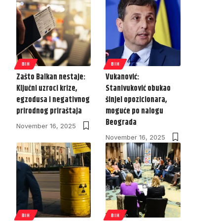
BIH
BIH
Zašto Balkan nestaje:
Vukanović:
Ključni uzroci krize,
Stanivuković obukao
egzodusa i negativnog
šinjel opozicionara,
prirodnog priraštaja
moguće po nalogu
Beograda
November 16, 2025
November 16, 2025
BIH
BIH