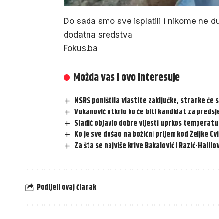
Do sada smo sve isplatili i nikome ne 
dodatna sredstva
Fokus.ba
Možda vas i ovo interesuje
NSRS poništila vlastite zaključke, stranke će s
Vukanović otkrio ko će biti kandidat za preds
Sladić objavio dobre vijesti uprkos temperatu
Ko je sve došao na božićni prijem kod Željke Cv
Za šta se najviše krive Bakalović i Razić-Halilo
Podijeli ovaj članak