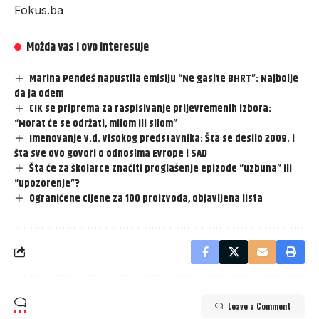
Fokus.ba
Možda vas i ovo interesuje
Marina Pendeš napustila emisiju “Ne gasite BHRT”: Najbolje
da ja odem
CIK se priprema za raspisivanje prijevremenih izbora:
“Morat će se održati, milom ili silom”
Imenovanje v.d. visokog predstavnika: Šta se desilo 2009. i
šta sve ovo govori o odnosima Evrope i SAD
Šta će za školarce značiti proglašenje epizode “uzbuna” ili
“upozorenje”?
Ograničene cijene za 100 proizvoda, objavljena lista
Leave a Comment