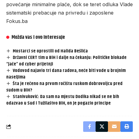
povećanje minimalne plaće, dok se teret odluka Vlade
sistematski prebacuje na privredu i zaposlene
Fokus.ba
Možda vas i ovo interesuje
Mostarci se oprostili od Halida Bešlića
Državni CERT tim u BiH i dalje na čekanju: Političke blokade
“jače” od cyber prijetnji
Vodovod najavio tri dana radova, neće biti vode u brojnim
naseljima
Šta je rečeno na prvom ročištu ruskom dobrovoljcu pred
sudom u BiH?
Stanivuković: Da sam na mjestu Dodika nikad se ne bih
odazvao u Sud i Tužilaštvo BiH, on je pogazio principe