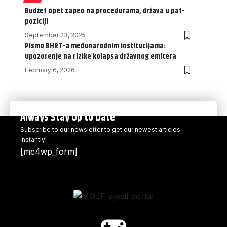
Budžet opet zapeo na procedurama, država u pat-
poziciji
September 23, 2025
Pismo BHRT-a međunarodnim institucijama:
Upozorenje na rizike kolapsa državnog emitera
February 6, 2026
Always Stay Up to Date
Subscribe to our newsletter to get our newest articles
instantly!
[mc4wp_form]