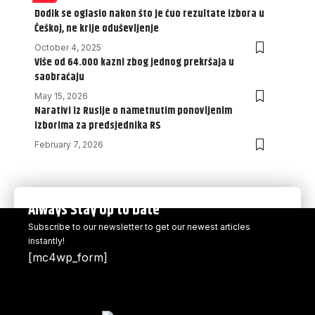
Dodik se oglasio nakon što je čuo rezultate izbora u
Češkoj, ne krije oduševljenje
October 4, 2025
Više od 64.000 kazni zbog jednog prekršaja u
saobraćaju
May 15, 2026
Narativi iz Rusije o nametnutim ponovljenim
izborima za predsjednika RS
February 7, 2026
Always Stay Up to Date
Subscribe to our newsletter to get our newest articles
instantly!
[mc4wp_form]