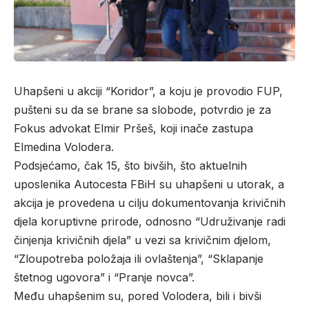
Uhapšeni u akciji “Koridor”, a koju je provodio FUP,
pušteni su da se brane sa slobode, potvrdio je za
Fokus advokat Elmir Pršeš, koji inače zastupa
Elmedina Volodera.
Podsjećamo, čak 15, što bivših, što aktuelnih
uposlenika Autocesta FBiH su uhapšeni u utorak, a
akcija je provedena u cilju dokumentovanja krivičnih
djela koruptivne prirode, odnosno “Udruživanje radi
činjenja krivičnih djela” u vezi sa krivičnim djelom,
“Zloupotreba položaja ili ovlaštenja”, “Sklapanje
štetnog ugovora” i “Pranje novca”.
Među uhapšenim su, pored Volodera, bili i bivši