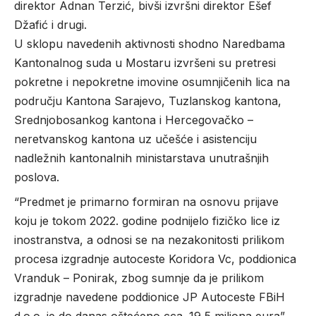
direktor Adnan Terzić, bivši izvršni direktor Ešef
Džafić i drugi.
U sklopu navedenih aktivnosti shodno Naredbama
Kantonalnog suda u Mostaru izvršeni su pretresi
pokretne i nepokretne imovine osumnjičenih lica na
području Kantona Sarajevo, Tuzlanskog kantona,
Srednjobosankog kantona i Hercegovačko –
neretvanskog kantona uz učešće i asistenciju
nadležnih kantonalnih ministarstava unutrašnjih
poslova.
“Predmet je primarno formiran na osnovu prijave
koju je tokom 2022. godine podnijelo fizičko lice iz
inostranstva, a odnosi se na nezakonitosti prilikom
procesa izgradnje autoceste Koridora Vc, poddionica
Vranduk – Ponirak, zbog sumnje da je prilikom
izgradnje navedene poddionice JP Autoceste FBiH