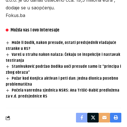
d.o.o. je do danas oštećeno cca. 19,5 miliona eura”,
dodaje se u saopćenju.
Fokus.ba
Možda vas i ovo interesuje
Može li Dodik, nakon presude, ostati predsjednik vladajuće
stranke u RS?
Vareš u strahu nakon nalaza: Čekaju se inspekcije i nastavak
testiranja
Stanivuković podržao Dodika uoči presude samo iz “principa i
zbog obraza”
Požar kod Konjica aktivan i peti dan: Jedna dionica posebno
problematična
Počela vanredna sjednica NSRS: Ana Trišić-Babić predložena
za v.d. predsjednice RS