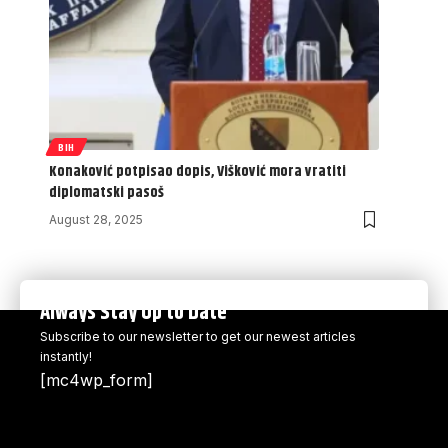
BIH
Konaković potpisao dopis, Višković mora vratiti
diplomatski pasoš
August 28, 2025
Always Stay Up to Date
Subscribe to our newsletter to get our newest articles
instantly!
[mc4wp_form]