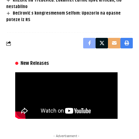
Klizište na Trebeviću: Lokalitet Curine njive kritičan, tlo
nestabilno
Bećirović s kongresmenom Selfom: Upozorio na opasne
poteze iz RS
New Releases
- Advertisement -