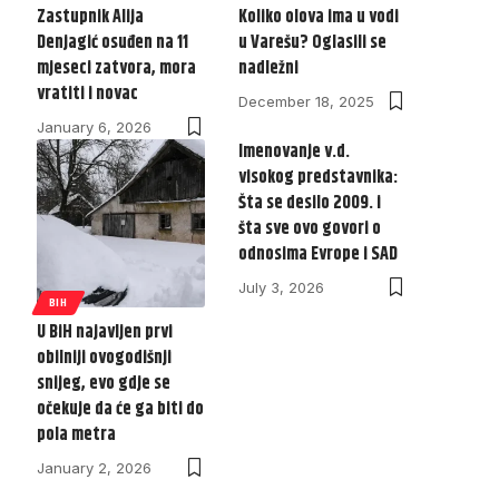
Zastupnik Alija
Koliko olova ima u vodi
Denjagić osuđen na 11
u Varešu? Oglasili se
mjeseci zatvora, mora
nadležni
vratiti i novac
December 18, 2025
January 6, 2026
Imenovanje v.d.
visokog predstavnika:
Šta se desilo 2009. i
šta sve ovo govori o
odnosima Evrope i SAD
July 3, 2026
BIH
U BiH najavljen prvi
obilniji ovogodišnji
snijeg, evo gdje se
očekuje da će ga biti do
pola metra
January 2, 2026