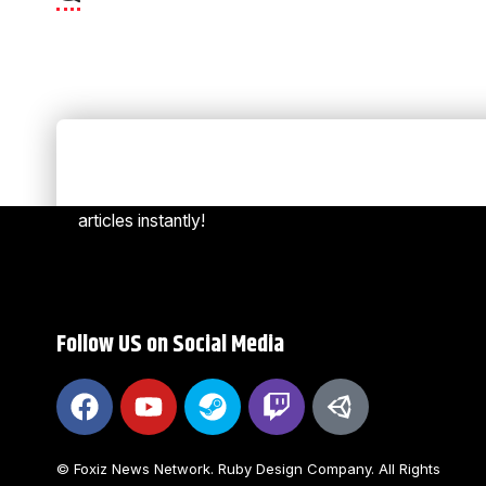
Always Stay Up to Date
[mc4w
Subscribe to our newsletter to get our newest
articles instantly!
Follow US on Social Media
© Foxiz News Network. Ruby Design Company. All Rights