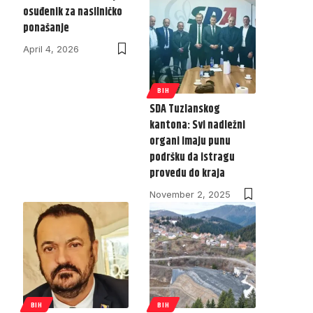
osuđenik za nasilničko
ponašanje
April 4, 2026
BIH
SDA Tuzlanskog
kantona: Svi nadležni
organi imaju punu
podršku da istragu
provedu do kraja
November 2, 2025
BIH
BIH