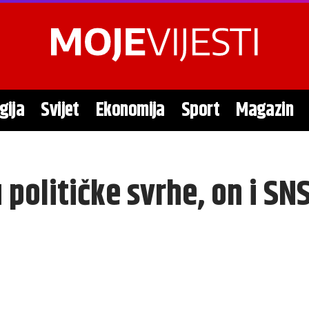
gija
Svijet
Ekonomija
Sport
Magazin
 političke svrhe, on i SN