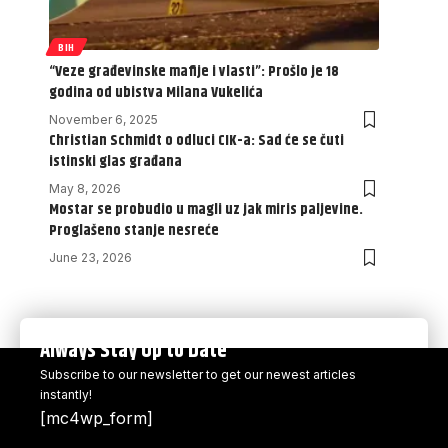
BIH
“Veze građevinske mafije i vlasti”: Prošlo je 18
godina od ubistva Milana Vukelića
November 6, 2025
Christian Schmidt o odluci CIK-a: Sad će se čuti
istinski glas građana
May 8, 2026
Mostar se probudio u magli uz jak miris paljevine.
Proglašeno stanje nesreće
June 23, 2026
Always Stay Up to Date
Subscribe to our newsletter to get our newest articles
instantly!
[mc4wp_form]