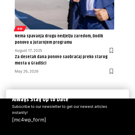
BIH
Nema spavanja drugu nedjelju zaredom, Dodik
ponovo u jutarnjem programu
August 17, 2025
Za desetak dana ponovo saobraćaj preko starog
mosta u Gradišci
May 26, 2026
Always Stay Up to Date
Subscribe to our newsletter to get our newest articles
instantly!
[mc4wp_form]