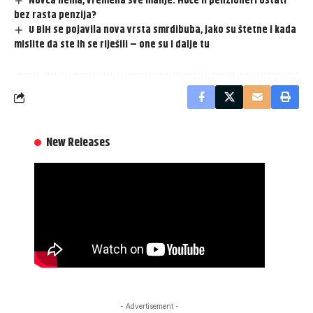
Novca nema, vremena sve manje: Hoće li penzioneri ostati
bez rasta penzija?
U BiH se pojavila nova vrsta smrdibuba, jako su štetne i kada
mislite da ste ih se riješili – one su i dalje tu
New Releases
- Advertisement -