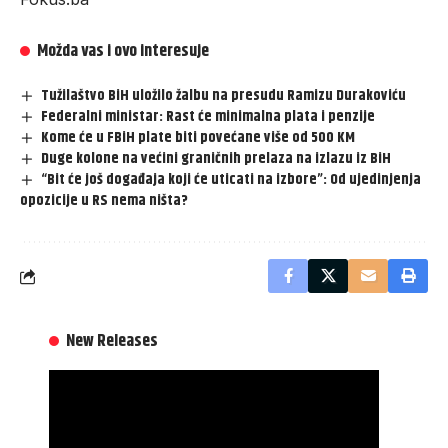
Možda vas i ovo interesuje
Tužilaštvo BiH uložilo žalbu na presudu Ramizu Durakoviću
Federalni ministar: Rast će minimalna plata i penzije
Kome će u FBiH plate biti povećane više od 500 KM
Duge kolone na većini graničnih prelaza na izlazu iz BiH
“Bit će još događaja koji će uticati na izbore”: Od ujedinjenja
opozicije u RS nema ništa?
New Releases