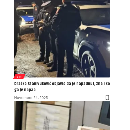
BIH
Draško Stanivuković objavio da je napadnut, zna i ko
ga je napao
November 24, 2025