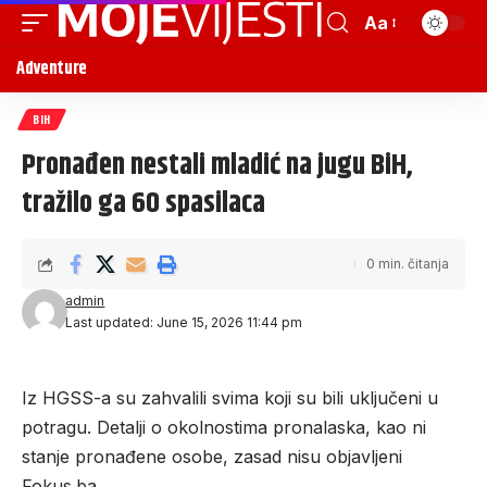
Aa
Adventure
BIH
Pronađen nestali mladić na jugu BiH,
tražilo ga 60 spasilaca
0 min. čitanja
admin
Last updated: June 15, 2026 11:44 pm
Iz HGSS-a su zahvalili svima koji su bili uključeni u
potragu. Detalji o okolnostima pronalaska, kao ni
stanje pronađene osobe, zasad nisu objavljeni
Fokus.ba