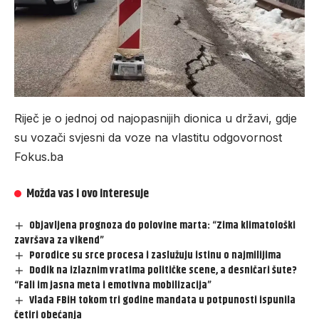
Riječ je o jednoj od najopasnijih dionica u državi, gdje
su vozači svjesni da voze na vlastitu odgovornost
Fokus.ba
Možda vas i ovo interesuje
Objavljena prognoza do polovine marta: “Zima klimatološki
završava za vikend”
Porodice su srce procesa i zaslužuju istinu o najmilijima
Dodik na izlaznim vratima političke scene, a desničari šute?
“Fali im jasna meta i emotivna mobilizacija”
Vlada FBiH tokom tri godine mandata u potpunosti ispunila
četiri obećanja