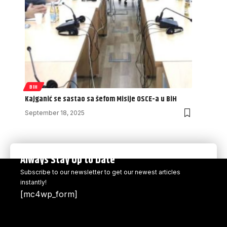
BIH
Kajganić se sastao sa šefom Misije OSCE-a u BiH
September 18, 2025
Always Stay Up to Date
Subscribe to our newsletter to get our newest articles
instantly!
[mc4wp_form]