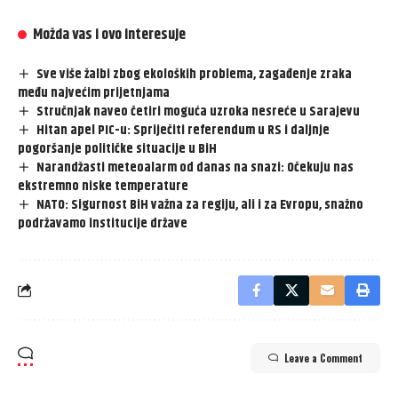
Možda vas i ovo interesuje
Sve više žalbi zbog ekoloških problema, zagađenje zraka
među najvećim prijetnjama
Stručnjak naveo četiri moguća uzroka nesreće u Sarajevu
Hitan apel PIC-u: Spriječiti referendum u RS i daljnje
pogoršanje političke situacije u BiH
Narandžasti meteoalarm od danas na snazi: Očekuju nas
ekstremno niske temperature
NATO: Sigurnost BiH važna za regiju, ali i za Evropu, snažno
podržavamo institucije države
Leave a Comment