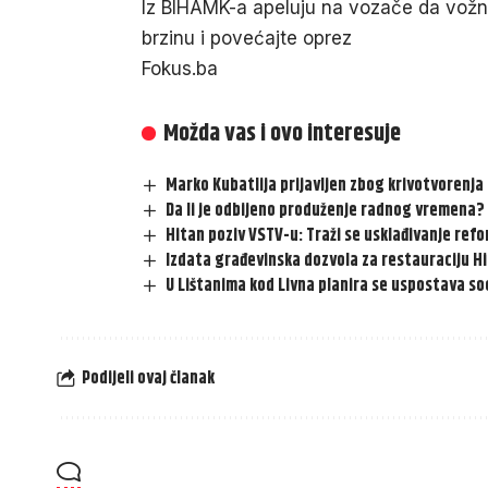
Iz BIHAMK-a apeluju na vozače da vožnj
brzinu i povećajte oprez
Fokus.ba
Možda vas i ovo interesuje
Marko Kubatlija prijavljen zbog krivotvorenja
Da li je odbijeno produženje radnog vremena?
Hitan poziv VSTV-u: Traži se usklađivanje re
Izdata građevinska dozvola za restauraciju H
U Lištanima kod Livna planira se uspostava s
Podijeli ovaj članak