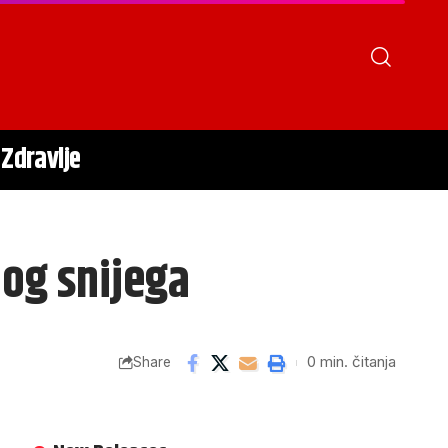
Zdravlje
og snijega
0 min. čitanja
Share