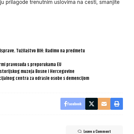
u prilagode trenutnim uslovima na cesti, smanjite
 isprave. Tužilaštvo BiH: Radimo na predmetu
formi pravosuđa s preporukama EU
istorijskog muzeja Bosne i Hercegovine
ocijalnog centra za odrasle osobe s demencijom
Facebook
Leave a Comment