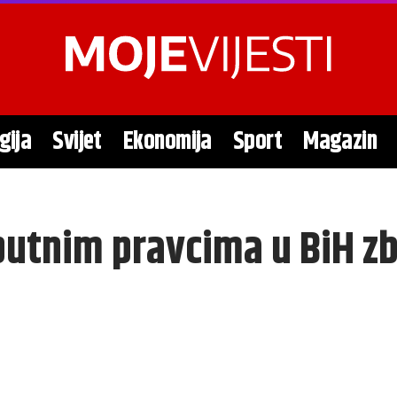
gija
Svijet
Ekonomija
Sport
Magazin
putnim pravcima u BiH zb