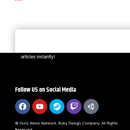
Always Stay Up to Date
[mc4w
Subscribe to our newsletter to get our newest
articles instantly!
Follow US on Social Media
© Foxiz News Network. Ruby Design Company. All Rights
Reserved.