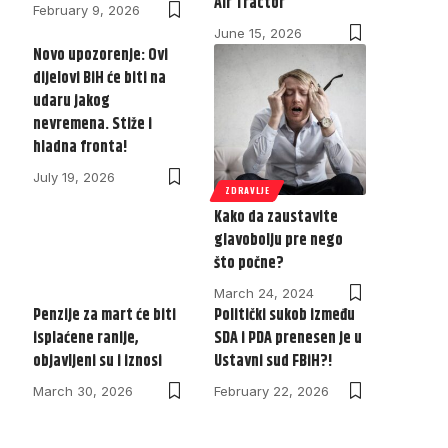
Air Tractor
February 9, 2026
June 15, 2026
Novo upozorenje: Ovi
dijelovi BiH će biti na
udaru jakog
nevremena. Stiže i
hladna fronta!
July 19, 2026
ZDRAVLJE
Kako da zaustavite
glavobolju pre nego
što počne?
March 24, 2024
Penzije za mart će biti
Politički sukob između
isplaćene ranije,
SDA i PDA prenesen je u
objavljeni su i iznosi
Ustavni sud FBiH?!
March 30, 2026
February 22, 2026