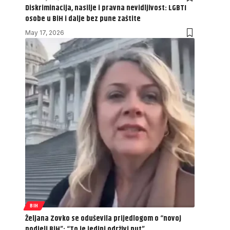
Diskriminacija, nasilje i pravna nevidljivost: LGBTI
osobe u BiH i dalje bez pune zaštite
May 17, 2026
BIH
Željana Zovko se oduševila prijedlogom o “novoj
podjeli BiH”: “To je jedini održivi put”