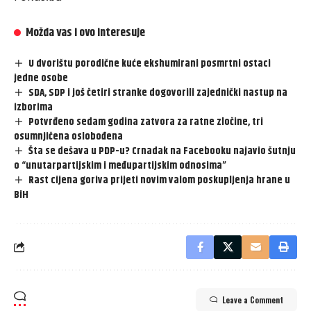
Možda vas i ovo interesuje
U dvorištu porodične kuće ekshumirani posmrtni ostaci
jedne osobe
SDA, SDP i još četiri stranke dogovorili zajednički nastup na
izborima
Potvrđeno sedam godina zatvora za ratne zločine, tri
osumnjičena oslobođena
Šta se dešava u PDP-u? Crnadak na Facebooku najavio šutnju
o “unutarpartijskim i međupartijskim odnosima”
Rast cijena goriva prijeti novim valom poskupljenja hrane u
BiH
Leave a Comment