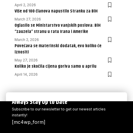
April 2, 2026
Više od 100 članova napustilo Stranku za BiH
March 27, 2026
Oglasilo se Ministarstvo vanjskih poslova: BiH
“zauzela” stranu u ratu Irana i Amerike
March 2, 2026
Povećava se materinski dodatak, evo koliko će
iznositi
May 27, 2026
Koliko je skočila cijena goriva samo u aprilu
April 14, 2026
Always Stay Up to Date
Subscribe to our newsletter to get our newest articles
instantly!
[mc4wp_form]