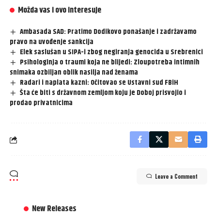
Možda vas i ovo interesuje
Ambasada SAD: Pratimo Dodikovo ponašanje i zadržavamo
pravo na uvođenje sankcija
Elek saslušan u SIPA-i zbog negiranja genocida u Srebrenici
Psihologinja o traumi koja ne blijedi: Zloupotreba intimnih
snimaka ozbiljan oblik nasilja nad ženama
Radari i naplata kazni: Očitovao se Ustavni sud FBiH
Šta će biti s državnom zemljom koju je Doboj prisvojio i
prodao privatnicima
Leave a Comment
New Releases