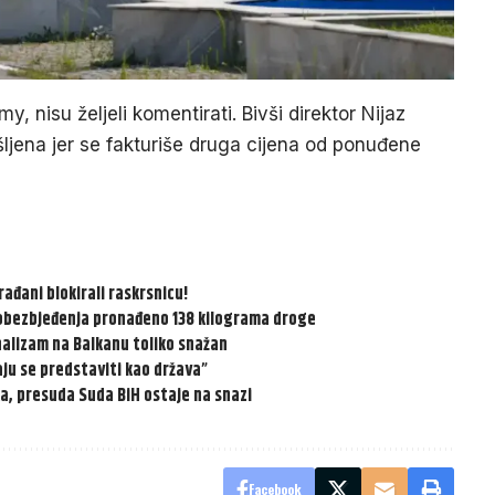
my, nisu željeli komentirati. Bivši direktor Nijaz
ljena jer se fakturiše druga cijena od ponuđene
rađani blokirali raskrsnicu!
 obezbjeđenja pronađeno 138 kilograma droge
onalizam na Balkanu toliko snažan
ju se predstaviti kao država”
a, presuda Suda BiH ostaje na snazi
Facebook