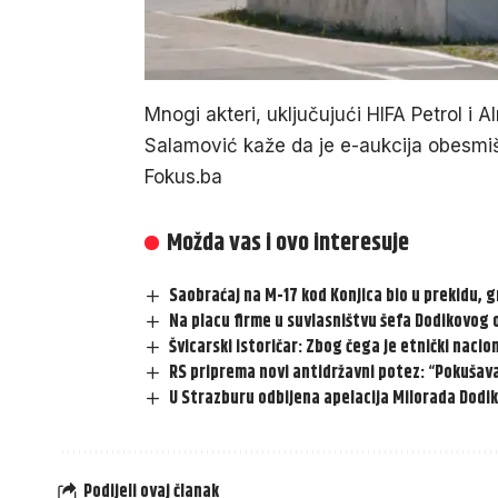
Mnogi akteri, uključujući HIFA Petrol i Al
Salamović kaže da je e-aukcija obesmiš
Fokus.ba
Možda vas i ovo interesuje
Saobraćaj na M-17 kod Konjica bio u prekidu, g
Na placu firme u suvlasništvu šefa Dodikovog
Švicarski istoričar: Zbog čega je etnički naci
RS priprema novi antidržavni potez: “Pokušava
U Strazburu odbijena apelacija Milorada Dodik
Podijeli ovaj članak