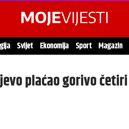
gija
Svijet
Ekonomija
Sport
Magazin
jevo plaćao gorivo četiri