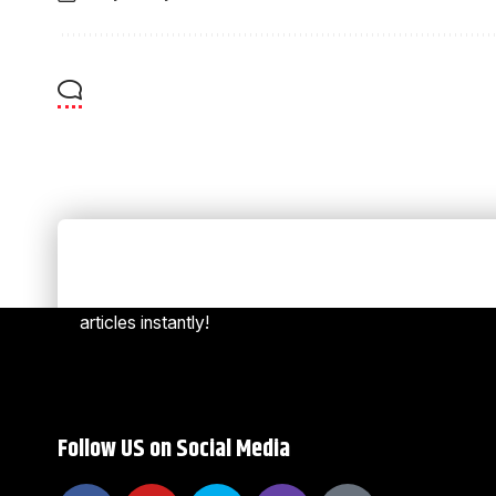
Always Stay Up to Date
[mc4w
Subscribe to our newsletter to get our newest
articles instantly!
Follow US on Social Media