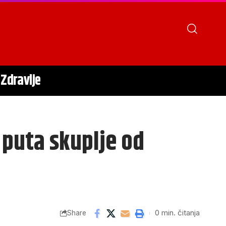
Zdravlje
 puta skuplje od
0 min. čitanja
Share