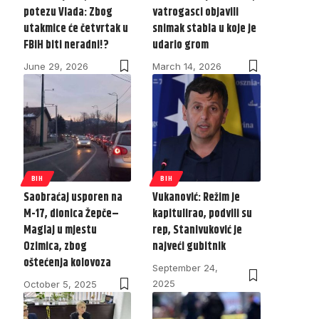
potezu Vlada: Zbog
vatrogasci objavili
utakmice će četvrtak u
snimak stabla u koje je
FBiH biti neradni!?
udario grom
June 29, 2026
March 14, 2026
BIH
BIH
Saobraćaj usporen na
Vukanović: Režim je
M-17, dionica Žepče–
kapitulirao, podvili su
Maglaj u mjestu
rep, Stanivuković je
Ozimica, zbog
najveći gubitnik
oštećenja kolovoza
September 24,
2025
October 5, 2025