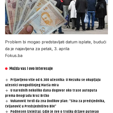
Problem bi mogao predstavljati datum isplate, budući
da je najavljena za petak, 3. aprila
Fokus.ba
Možda vas i ovo interesuje
Prijavljeno više od 6.300 učesnika: U Nezuku se okupljaju
učesnici ovogodišnjeg Marša mira
U narednih nekoliko dana dogovor oko trase autoputa
prema Beogradu kroz Brčko
Vukanović tvrdi da zna Dodikov plan: “Sina za predsjednika,
Cvijanović u Predsjedništvo BiH”
Podnesen izvještaj: Gdje je sve o trošku države putovao