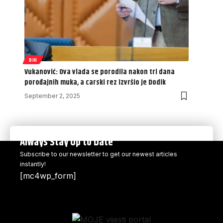
BIH
Vukanović: Ova vlada se porodila nakon tri dana
porođajnih muka, a carski rez izvršio je Dodik
September 2, 2025
Always Stay Up to Date
Subscribe to our newsletter to get our newest articles
instantly!
[mc4wp_form]