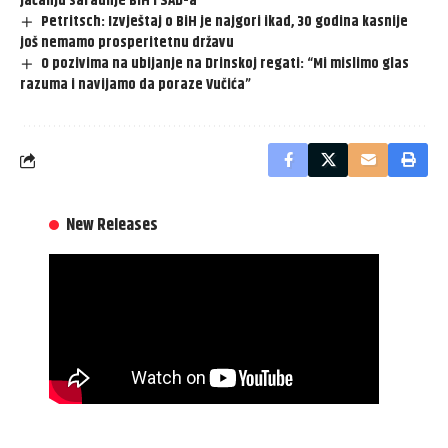
jačanju saradnje BiH i SAD-a
Petritsch: Izvještaj o BiH je najgori ikad, 30 godina kasnije
još nemamo prosperitetnu državu
O pozivima na ubijanje na Drinskoj regati: “Mi mislimo glas
razuma i navijamo da poraze Vučića”
New Releases