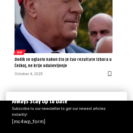
BIH
Dodik se oglasio nakon što je čuo rezultate izbora u
Češkoj, ne krije oduševljenje
October 4, 2025
Always Stay Up to Date
Subscribe to our newsletter to get our newest articles
instantly!
[mc4wp_form]