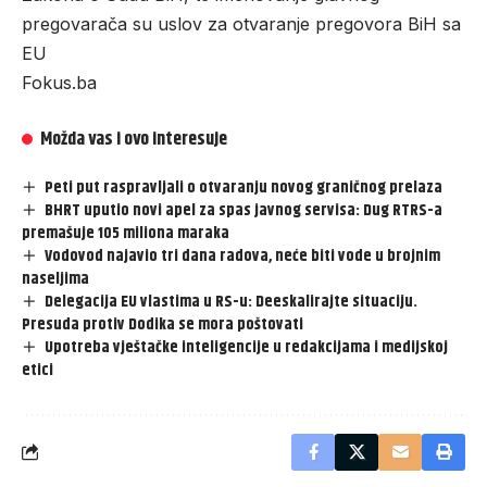
pregovarača su uslov za otvaranje pregovora BiH sa
EU
Fokus.ba
Možda vas i ovo interesuje
Peti put raspravljali o otvaranju novog graničnog prelaza
BHRT uputio novi apel za spas javnog servisa: Dug RTRS-a
premašuje 105 miliona maraka
Vodovod najavio tri dana radova, neće biti vode u brojnim
naseljima
Delegacija EU vlastima u RS-u: Deeskalirajte situaciju.
Presuda protiv Dodika se mora poštovati
Upotreba vještačke inteligencije u redakcijama i medijskoj
etici