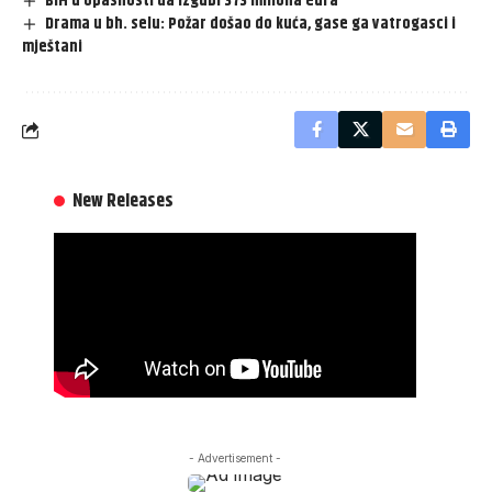
BiH u opasnosti da izgubi 373 miliona eura
Drama u bh. selu: Požar došao do kuća, gase ga vatrogasci i
mještani
New Releases
- Advertisement -