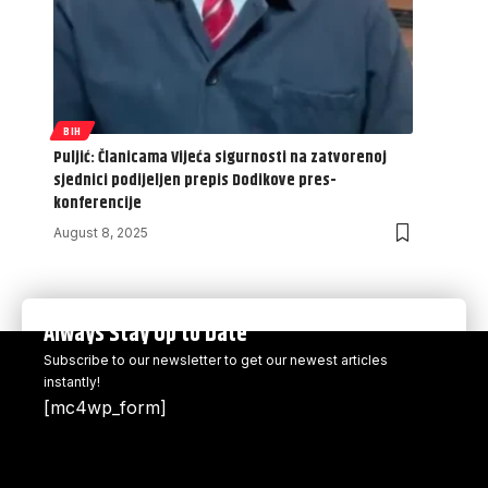
BIH
Puljić: Članicama Vijeća sigurnosti na zatvorenoj
sjednici podijeljen prepis Dodikove pres-
konferencije
August 8, 2025
Always Stay Up to Date
Subscribe to our newsletter to get our newest articles
instantly!
[mc4wp_form]