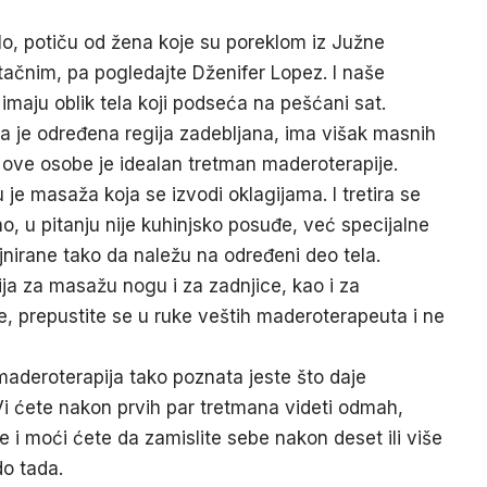
lo, potiču od žena koje su poreklom iz Južne
tačnim, pa pogledajte Dženifer Lopez. I naše
imaju oblik tela koji podseća na pešćani sat.
 je određena regija zadebljana, ima višak masnih
 ove osobe je idealan tretman maderoterapije.
 je masaža koja se izvodi oklagijama. I tretira se
no, u pitanju nije kuhinjsko posuđe, već specijalne
ajnirane tako da naležu na određeni deo tela.
gija za masažu nogu i za zadnjice, kao i za
le, prepustite se u ruke veštih maderoterapeuta i ne
aderoterapija tako poznata jeste što daje
i ćete nakon prvih par tretmana videti odmah,
 i moći ćete da zamislite sebe nakon deset ili više
do tada.