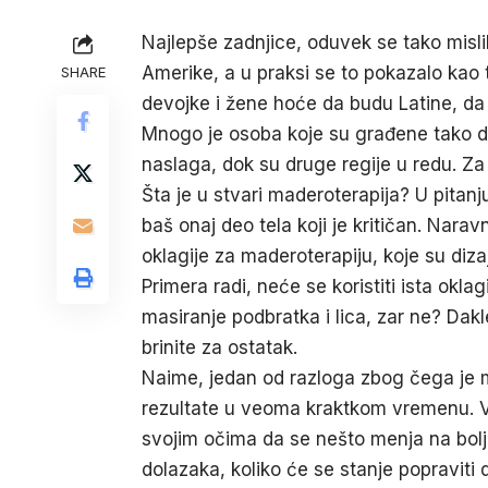
Najlepše zadnjice, oduvek se tako misli
Amerike, a u praksi se to pokazalo kao 
SHARE
devojke i žene hoće da budu Latine, da 
Mnogo je osoba koje su građene tako da
naslaga, dok su druge regije u redu. Za
Šta je u stvari maderoterapija? U pitanju
baš onaj deo tela koji je kritičan. Narav
oklagije za maderoterapiju
, koje su diz
Primera radi, neće se koristiti ista okla
masiranje podbratka i lica, zar ne? Dak
brinite za ostatak.
Naime, jedan od razloga zbog čega je m
rezultate u veoma kraktkom vremenu. V
svojim očima da se nešto menja na bolje
dolazaka, koliko će se stanje popraviti 