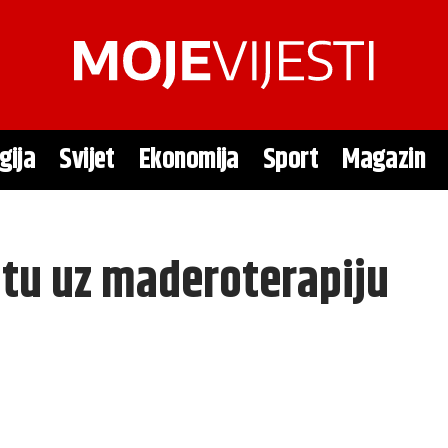
gija
Svijet
Ekonomija
Sport
Magazin
tu uz maderoterapiju