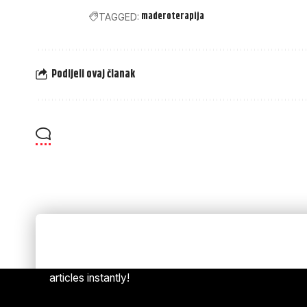
maderoterapija
TAGGED:
Podijeli ovaj članak
Always Stay Up to Date
[mc4w
Subscribe to our newsletter to get our newest
articles instantly!