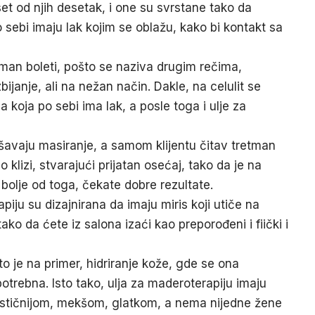
et od njih desetak, i one su svrstane tako da
sebi imaju lak kojim se oblažu, kako bi kontakt sa
tman boleti, pošto se naziva drugim rečima,
azbijanje, ali na nežan način. Dakle, na celulit se
ja koja po sebi ima lak, a posle toga i
ulje za
kšavaju masiranje, a samom klijentu čitav tretman
mo klizi, stvarajući prijatan osećaj, tako da je na
 bolje od toga, čekate dobre rezultate.
iju su dizajnirana da imaju miris koji utiče na
tako da ćete iz salona izaći kao preporođeni i fiički i
o je na primer, hidriranje kože, gde se ona
potrebna. Isto tako, ulja za maderoterapiju imaju
elastičnijom, mekšom, glatkom, a nema nijedne žene