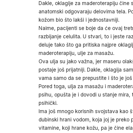
Dakle,
oklagije za maderoterapiju
čine s
anatomski odgovaraju delovima tela. Po 
kožom bio što lakši i jednostavniji.
Naime, pacijenti se boje da će ovaj tre
razbijanje celulita. U stvari, to i jeste r
deluje tako što ga pritiska najpre oklagi
maderoterapiju
,
ulje za masažu
.
Ova ulja su jako važna, jer maseru ola
postaje još prijatniji. Dakle, oklagija sa
vama samo da se prepustite i što je još
Pored toga, ulja za masažu i maderoterap
psihu, opušta je i dovodi u stanje mira, 
psihički.
Ima još mnogo korisnih svojstava kao št
dubinski hrani vodom, koja joj je preko 
vitamine, koji hrane kožu, pa je čine 