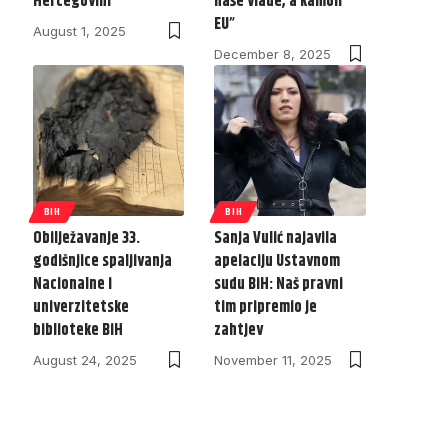
Hercegovini
naše vlade, a kamoli
EU”
August 1, 2025
December 8, 2025
BIH
BIH
Obilježavanje 33.
Sanja Vulić najavila
godišnjice spaljivanja
apelaciju Ustavnom
Nacionalne i
sudu BiH: Naš pravni
univerzitetske
tim pripremio je
biblioteke BiH
zahtjev
August 24, 2025
November 11, 2025