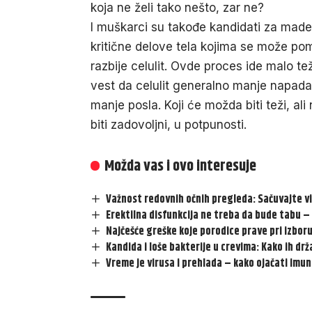
koja ne želi tako nešto, zar ne?
I muškarci su takođe kandidati za mader
kritične delove tela kojima se može p
razbije celulit. Ovde proces ide malo te
vest da celulit generalno manje napada 
manje posla. Koji će možda biti teži, al
biti zadovoljni, u potpunosti.
Možda vas i ovo interesuje
Važnost redovnih očnih pregleda: Sačuvajte vid
Erektilna disfunkcija ne treba da bude tabu –
Najčešće greške koje porodice prave pri izboru
Kandida i loše bakterije u crevima: Kako ih dr
Vreme je virusa i prehlada – kako ojačati imu