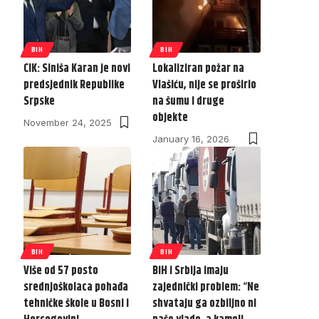
BIH
BIH
CIK: Siniša Karan je novi
Lokaliziran požar na
predsjednik Republike
Vlašiću, nije se proširio
Srpske
na šumu i druge
objekte
November 24, 2025
January 16, 2026
BIH
BIH
Više od 57 posto
BiH i Srbija imaju
srednjoškolaca pohađa
zajednički problem: “Ne
tehničke škole u Bosni i
shvataju ga ozbiljno ni