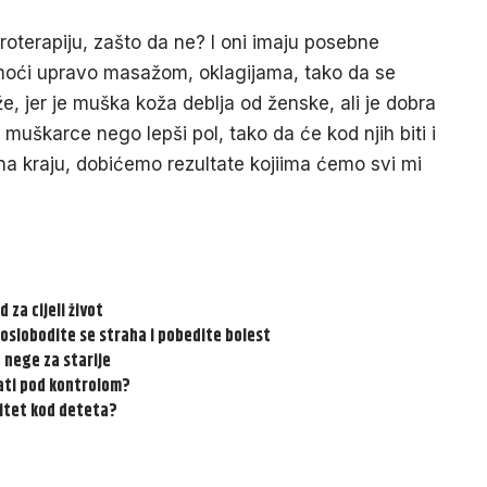
oterapiju, zašto da ne? I oni imaju posebne
omoći upravo masažom, oklagijama, tako da se
že, jer je muška koža deblja od ženske, ali je dobra
muškarce nego lepši pol, tako da će kod njih biti i
i na kraju, dobićemo rezultate kojiima ćemo svi mi
 za cijeli život
 oslobodite se straha i pobedite bolest
 nege za starije
žati pod kontrolom?
nitet kod deteta?