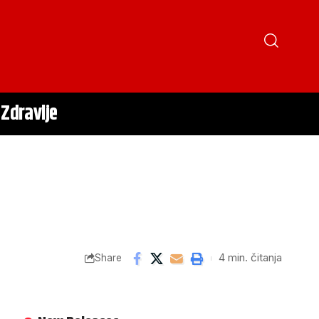
Zdravlje
4 min. čitanja
Share