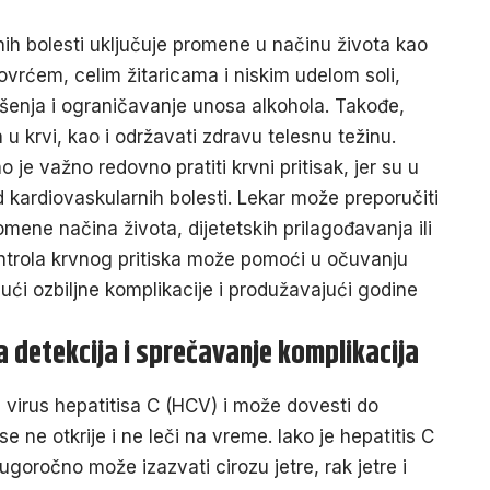
rnih bolesti uključuje promene u načinu života kao
vrćem, celim žitaricama i niskim udelom soli,
ušenja i ograničavanje unosa alkohola. Takođe,
a u krvi, kao i održavati zdravu telesnu težinu.
e važno redovno pratiti krvni pritisak, jer su u
 kardiovaskularnih bolesti. Lekar može preporučiti
ene načina života, dijetetskih prilagođavanja ili
ontrola krvnog pritiska može pomoći u očuvanju
jući ozbiljne komplikacije i produžavajući godine
a detekcija i sprečavanje komplikacija
va virus hepatitisa C (HCV) i može dovesti do
e ne otkrije i ne leči na vreme. Iako je hepatitis C
oročno može izazvati cirozu jetre, rak jetre i