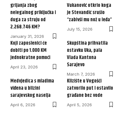
grijanja zbog
Vukanović otkrio koga
nelegalnog priključka i
je Stevandić srušio
duga za struju od
“zabivši mu nož u leđa”
2.268.746 KM?
July 15, 2026
January 31, 2026
Koji zaposlenici će
Skupština prihvatila
dobiti po 1.000 KM
ostavku Uka, pala
jednokratne pomoći
Vlada Kantona
Sarajevo
April 23, 2026
March 7, 2026
Medvjedica s mladima
Klizište u Vogošći
viđena u blizini
zatvorilo put i ostavilo
sarajevskog naselja
građane bez vode
April 6, 2026
April 5, 2026