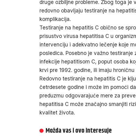
druge ozbiljne probleme. Zbog toga je
redovno obavljaju
testiranje na hepatit
komplikacija.
Testiranje na hepatitis C obično se spr
prisustvo virusa hepatitisa C u organi
intervenciju i adekvatno lečenje koje mož
posledica. Posebno je važno testiranje
infekcije hepatitisom C, poput osoba koj
krvi pre 1992. godine, ili imaju hroničnu 
Redovno testiranje na hepatitis C je k
četrdesete godine i može im pomoći da 
preduzmu odgovarajuće mere za prevenci
hepatitisa C može značajno smanjiti rizi
kvalitet života.
Možda vas i ovo interesuje