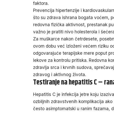
faktora.
Prevencija hipertenzije i kardiovaskula
što su zdrava ishrana bogata voćem, po
redovna fizička aktivnost, prestanak p
važno je pratiti nivo holesterola i šećer
Za muškarce nakon četrdesete, posebno j
ovom dobu već izloženi većem riziku od
odgovarajuće terapijske mere poput prom
lekove za kontrolu pritiska. Redovna k
zdravlja srca i krvnih sudova, sprečava
zdravog i aktivnog života.
Testiranje na hepatitis C – ran
Hepatitis C je infekcija jetre koju izazi
ozbiljnih zdravstvenih komplikacija ako s
često asimptomatski u ranim fazama, dug