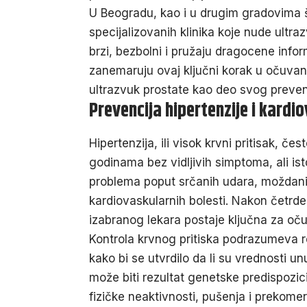
U Beogradu, kao i u drugim gradovima š
specijalizovanih klinika koje nude ultr
brzi, bezbolni i pružaju dragocene info
zanemaruju ovaj ključni korak u očuvan
ultrazvuk prostate kao deo svog preve
Prevencija hipertenzije i kardi
Hipertenzija, ili visok krvni pritisak, če
godinama bez vidljivih simptoma, ali is
problema poput srčanih udara, moždanih 
kardiovaskularnih bolesti. Nakon četrde
izabranog lekara
postaje ključna za oč
Kontrola krvnog pritiska podrazumeva re
kako bi se utvrdilo da li su vrednosti u
može biti rezultat genetske predispozici
fizičke neaktivnosti, pušenja i prekome