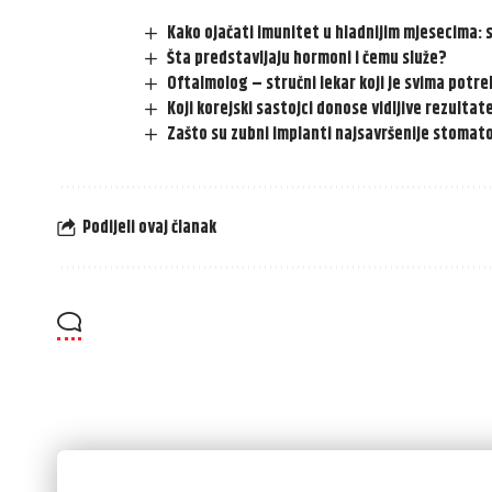
Kako ojačati imunitet u hladnijim mjesecima: s
Šta predstavljaju hormoni i čemu služe?
Oftalmolog – stručni lekar koji je svima potr
Koji korejski sastojci donose vidljive rezultate
Zašto su zubni implanti najsavršenije stoma
Podijeli ovaj članak
Always Stay Up to Date