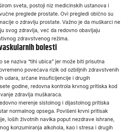
irom sveta, postoji niz medicinskih ustanova i
azvučne preglede prostate. Ovi pregledi obično su
rmacije o zdravlju prostate. Važno je da muškarci ne
ju svog zdravlja, već da redovno obavljaju
ntivnog zdravstvenog režima.
ovaskularnih bolesti
sto se naziva “tihi ubica” jer može biti prisutna
tovremeno povećava rizik od ozbiljnih zdravstvenih
udara, srčane insuficijencije i drugih
sete godine, redovna kontrola krvnog pritiska kod
uvanje zdravlja muškaraca.
dovno merenje sistolnog i dijastolnog pritiska
nutar normalnog opsega. Povišeni krvni pritisak
je, loših životnih navika poput nezdrave ishrane,
rnog konzumiranja alkohola, kao i stresa i drugih