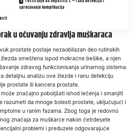
Testiranje na hepatitis C – rana detekcija i
sprečavanje komplikacija
esti
orak u očuvanju zdravlja muškaraca
zvuk prostate
postaje nezaobilazan deo rutinskih
a žlezda smeštena ispod mokraćne bešike, a njen
ržavanje zdravog funkcionisanja urinarnog sistema.
 detaljnu analizu ove žlezde i ranu detekciju
e prostate ili kancera prostate.
može značajno poboljšati ishod lečenja i smanjiti
o je razumeti da mnoge bolesti prostate, uključujući i
simptome u ranim fazama. Zbog toga je redovno
talnog značaja za muškarce nakon četrdesete
otencijalni problemi i preduzele odgovarajuće