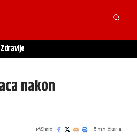
Zdravlje
raca nakon
5 min. čitanja
Share