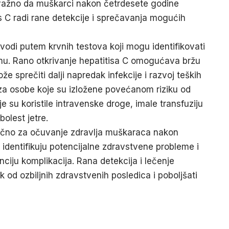
 važno da muškarci nakon četrdesete godine
is C
radi rane detekcije i sprečavanja mogućih
ovodi putem krvnih testova koji mogu identifikovati
zmu. Rano otkrivanje hepatitisa C omogućava bržu
e sprečiti dalji napredak infekcije i razvoj teških
 za osobe koje su izložene povećanom riziku od
e su koristile intravenske droge, imale transfuziju
bolest jetre.
ljučno za očuvanje zdravlja muškaraca nakon
identifikuju potencijalne zdravstvene probleme i
ju komplikacija. Rana detekcija i lečenje
k od ozbiljnih zdravstvenih posledica i poboljšati