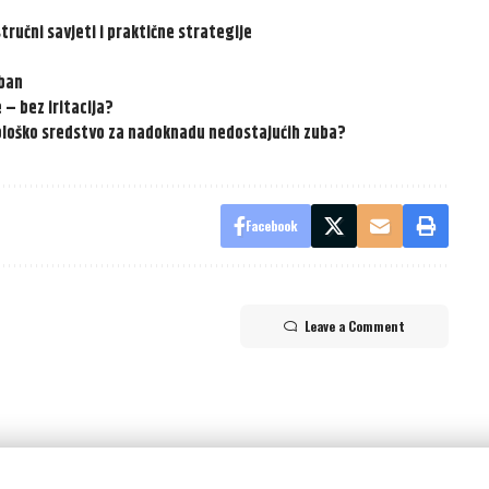
tručni savjeti i praktične strategije
eban
 – bez iritacija?
tološko sredstvo za nadoknadu nedostajućih zuba?
Facebook
Leave a Comment