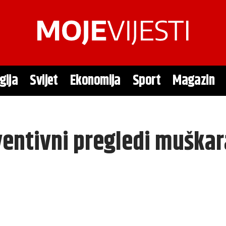
gija
Svijet
Ekonomija
Sport
Magazin
eventivni pregledi muška