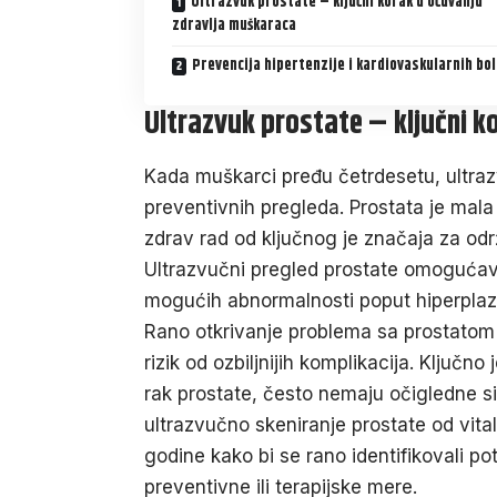
Ultrazvuk prostate – ključni korak u očuvanju
zdravlja muškaraca
Prevencija hipertenzije i kardiovaskularnih bol
Ultrazvuk prostate – ključni k
Kada muškarci pređu četrdesetu,
ultra
preventivnih pregleda. Prostata je mal
zdrav rad od ključnog je značaja za od
Ultrazvučni pregled prostate omogućava
mogućih abnormalnosti poput hiperplazij
Rano otkrivanje problema sa prostatom 
rizik od ozbiljnijih komplikacija. Ključn
rak prostate, često nemaju očigledne 
ultrazvučno skeniranje prostate od vi
godine kako bi se rano identifikovali p
preventivne ili terapijske mere.