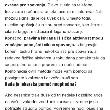
ekrana pre spavanja.
Plavo svetlo sa telefona,
televizora i računara ometa lučenje melatonina i šalje
mozgu signal da je još uvek dan. Umesto toga,
uvedite opuštajuću rutinu pred spavanje, kao što su
čitanje knjige, meditacija ili lagano istezanje.
Konačno,
pravilna ishrana i fizička aktivnost mogu
značajno poboljšati ciklus spavanja.
Izbegavajte
kofein i tešku hranu nekoliko sati pre spavanja, a
redovna fizička aktivnost u toku dana pomaže telu da
se prirodno umori i pripremi za noćni odmor.
Kombinacija ovih metoda može vam pomoći da
postignete kvalitetan i osvežavajući san.
Kada je lekarska pomoć neophodna?
Ako nesanica traje duže od tri nedelje i ozbiljno utiče
na vaše svakodnevno funkcionisanje, vreme je da
potražite stručnu pomoć. Povremene noći lošeg sna