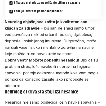
Efikasne metode za poboljšanje ciklusa spavanja
Kada je lekarska pomoć neophodna?
Neurolog objašnjava zašto je kvalitetan san
ključan za zdravlje
– loš san ne znači samo umor,
već povećava rizik od srčanih bolesti, dijabetesa,
depresije i oslabljenog imuniteta. Dugoročno, može
narušiti vaše fizičko i mentalno zdravlje na načine
koje možda ni ne povezujete sa snom.
Dobra vest? Možete pobediti nesanicu!
Bilo da su
problem stres, loše navike ili nepravilna higijena
spavanja, postoje dokazane metode koje vam mogu
pomoći da konačno zaspite lako i probudite se
odmorni.
Neurolog otkriva šta stoji iza nesanice
Nesanica nije samo posledica loših navika spavanja –