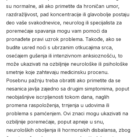
su normalne, ali ako primetite da hroničan umor,
razdražljivost, pad koncentracije ili glavobolje postaju
deo vaše svakodnevice, neurolog ili specijalista za
poremećaje spavanja mogu vam pomoći da
pronađete pravi uzrok problema. Takođe, ako se
budite usred noći s ubrzanim otkucajima srca,
osećajem gušenja ili intenzivnom anksioznošću, to
može ukazivati na ozbiljnije neurološke ili psihološke
smetnje koje zahtevaju medicinsku procenu.
Posebnu pažnju treba obratiti ako primetite da se
nesanica javlja zajedno sa drugim simptomima, poput
neobjašnjive iscrpljenosti tokom dana, naglih
promena raspoloženja, trnjenja u udovima ili
problema s pamćenjem. Ovi znaci mogu ukazivati na
ozbiljnije poremećaje, poput apneje u snu,
neuroloških oboljenja ili hormonskih disbalansa, zbog