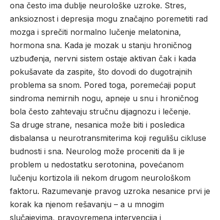
ona često ima dublje neurološke uzroke. Stres,
anksioznost i depresija mogu značajno poremetiti rad
mozga i sprečiti normalno lučenje melatonina,
hormona sna. Kada je mozak u stanju hroničnog
uzbuđenja, nervni sistem ostaje aktivan čak i kada
pokušavate da zaspite, što dovodi do dugotrajnih
problema sa snom. Pored toga, poremećaji poput
sindroma nemirnih nogu, apneje u snu i hroničnog
bola često zahtevaju stručnu dijagnozu i lečenje.
Sa druge strane, nesanica može biti i posledica
disbalansa u neurotransmiterima koji regulišu cikluse
budnosti i sna.
Neurolog
može proceniti da li je
problem u nedostatku serotonina, povećanom
lučenju kortizola ili nekom drugom neurološkom
faktoru. Razumevanje pravog uzroka nesanice prvi je
korak ka njenom rešavanju – a u mnogim
slučajevima, pravovremena intervencija i