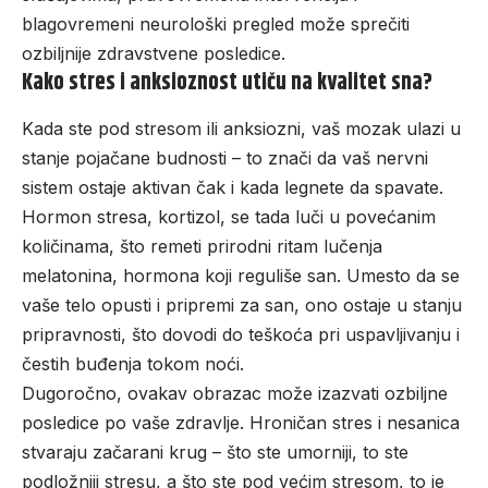
blagovremeni
neurološki pregled
može sprečiti
ozbiljnije zdravstvene posledice.
Kako stres i anksioznost utiču na kvalitet sna?
Kada ste pod stresom ili anksiozni, vaš mozak ulazi u
stanje pojačane budnosti – to znači da vaš nervni
sistem ostaje aktivan čak i kada legnete da spavate.
Hormon stresa, kortizol, se tada luči u povećanim
količinama, što remeti prirodni ritam lučenja
melatonina, hormona koji reguliše san. Umesto da se
vaše telo opusti i pripremi za san, ono ostaje u stanju
pripravnosti, što dovodi do teškoća pri uspavljivanju i
čestih buđenja tokom noći.
Dugoročno, ovakav obrazac može izazvati ozbiljne
posledice po vaše zdravlje.
Hroničan stres i nesanica
stvaraju začarani krug – što ste umorniji, to ste
podložniji stresu, a što ste pod većim stresom, to je