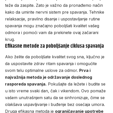
teže da zaspite. Zato je važno da pronađemo način
kako da umirite nervni sistem pre spavanja. Tehnike
relaksacije, pravilno disanje i uspostavljanje rutine
spavanja mogu značajno poboljšati kvalitet vašeg
odmora i pomoći vam da prekinete ovaj začarani
krug.
Efikasne metode za poboljšanje ciklusa spavanja
Ako želite da poboljšate kvalitet svog sna, ključno je
da uspostavite zdrav ritam spavanja i omogućite
svom telu optimalne uslove za odmor.
Prva i
najvažnija metoda je održavanje doslednog
rasporeda spavanja.
Pokušajte da ležete i budite se
u isto vreme svaki dan, čak i vikendom. Ovo pomaže
vašem unutrašnjem satu da se sinhronizuje, čime se
olakšava uspavljivanje i buđenje bez osećaja umora.
Druga efikasna metoda je
ograničavanje upotrebe