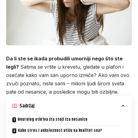
Da li ste se ikada probudili umorniji nego što ste
legli?
Satima se vrtite u krevetu, gledate u plafon i
osećate kako vam san uporno izmiče? Ako vam ovo
zvuči poznato, niste sami – milioni ljudi širom sveta
pate od nesanice, a posledice mogu biti ozbiljne.
Sadržaj
Neurolog otkriva šta stoji iza nesanice
Kako stres i anksioznost utiču na kvalitet sna?