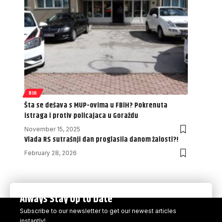
BIH
Šta se dešava s MUP-ovima u FBiH? Pokrenuta
istraga i protiv policajaca u Goraždu
November 15, 2025
Vlada RS sutrašnji dan proglasila danom žalosti?!
February 28, 2026
Always Stay Up to Date
Subscribe to our newsletter to get our newest articles
instantly!