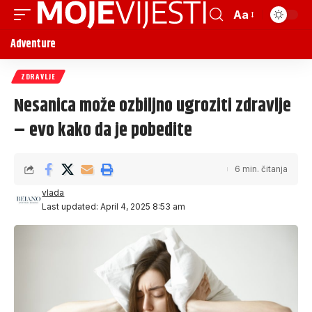
Aa
Adventure
ZDRAVLJE
Nesanica može ozbiljno ugroziti zdravlje
– evo kako da je pobedite
6 min. čitanja
vlada
Last updated: April 4, 2025 8:53 am