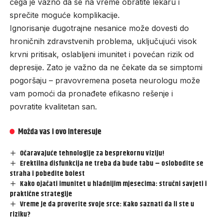
čega je važno da se na vreme obratite lekaru i
sprečite moguće komplikacije.
Ignorisanje dugotrajne nesanice može dovesti do
hroničnih zdravstvenih problema, uključujući visok
krvni pritisak, oslabljeni imunitet i povećan rizik od
depresije. Zato je važno da ne čekate da se simptomi
pogoršaju – pravovremena poseta neurologu može
vam pomoći da pronađete efikasno rešenje i
povratite kvalitetan san.
Možda vas i ovo interesuje
Očaravajuće tehnologije za besprekornu viziju!
Erektilna disfunkcija ne treba da bude tabu – oslobodite se
straha i pobedite bolest
Kako ojačati imunitet u hladnijim mjesecima: stručni savjeti i
praktične strategije
Vreme je da proverite svoje srce: Kako saznati da li ste u
riziku?