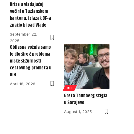
Kriza u vladajućoj
većini u Tuzlanskom
kantonu, izlazak DF-a
značio bi pad Vlade
September 22,
2025
Obijesna vožnja samo
je dio šireg problema
niske sigurnosti
cestovnog prometa u
BiH
April 18, 2026
BIH
Greta Thunberg stigla
u Sarajevo
August 1, 2025