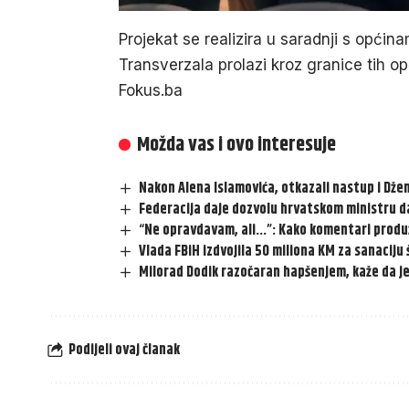
Projekat se realizira u saradnji s općina
Transverzala prolazi kroz granice tih o
Fokus.ba
Možda vas i ovo interesuje
Nakon Alena Islamovića, otkazali nastup i Dž
Federacija daje dozvolu hrvatskom ministru d
“Ne opravdavam, ali…”: Kako komentari produ
Vlada FBiH izdvojila 50 miliona KM za sanaciju
Milorad Dodik razočaran hapšenjem, kaže da je 
Podijeli ovaj članak