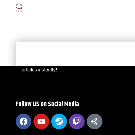
Always Stay Up to Date
[mc4w
Subscribe to our newsletter to get our newest
articles instantly!
Follow US on Social Media