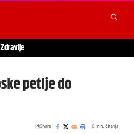
Zdravlje
pske petlje do
0 min. čitanja
Share