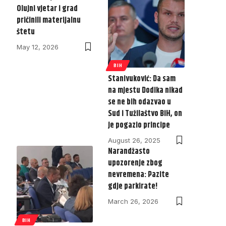
Olujni vjetar i grad
pričinili materijalnu
štetu
May 12, 2026
BIH
Stanivuković: Da sam
na mjestu Dodika nikad
se ne bih odazvao u
Sud i Tužilaštvo BiH, on
je pogazio principe
August 26, 2025
Narandžasto
upozorenje zbog
nevremena: Pazite
gdje parkirate!
March 26, 2026
BIH