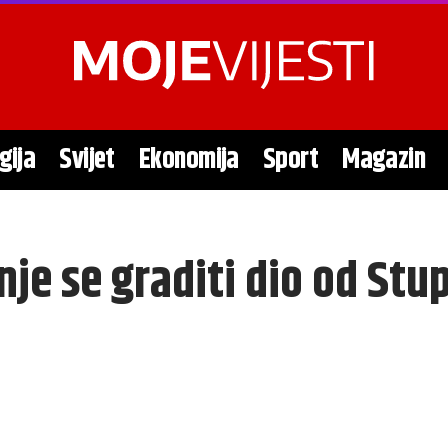
gija
Svijet
Ekonomija
Sport
Magazin
nje se graditi dio od Stu