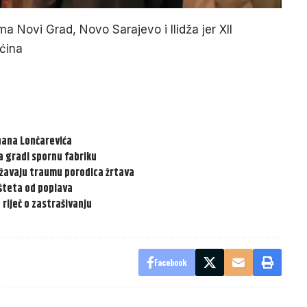
ma Novi Grad, Novo Sarajevo i Ilidža jer XII
pćina
enana Lončarevića
a gradi spornu fabriku
žavaju traumu porodica žrtava
 šteta od poplava
riječ o zastrašivanju
Facebook