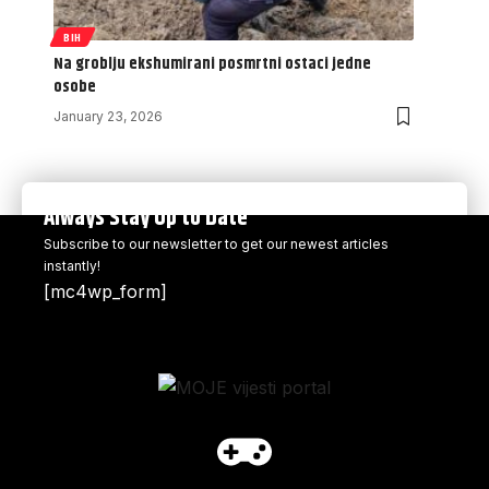
BIH
Na groblju ekshumirani posmrtni ostaci jedne
osobe
January 23, 2026
Always Stay Up to Date
Subscribe to our newsletter to get our newest articles
instantly!
[mc4wp_form]