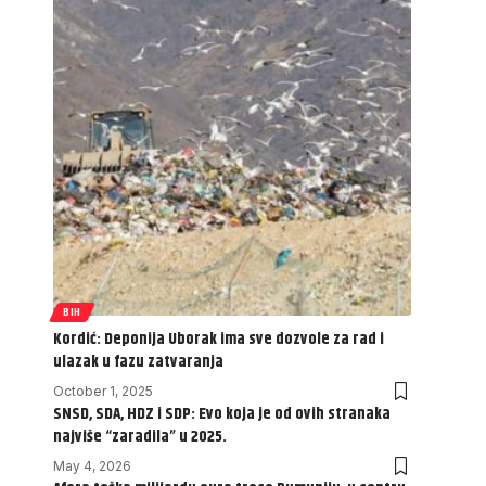
BIH
Kordić: Deponija Uborak ima sve dozvole za rad i
ulazak u fazu zatvaranja
October 1, 2025
SNSD, SDA, HDZ i SDP: Evo koja je od ovih stranaka
najviše “zaradila” u 2025.
May 4, 2026