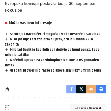
Evropska komisija postavila bio je 30. septembar
Fokus.ba
Možda vas i ovo interesuje
Stručnjak naveo četiri moguća uzroka nesreće u Sarajevu
Niko još nije zatražio pravnu provjeru je li Vlada RS-a
zakonita
Milorad Dodik je kapitulirao i doživio potpuni poraz. Sada
mijenja taktiku
Načelnik Uprave za vazduhoplovstvo MUP-a RS pronađen
mrtav
Građani provjerili biračke spiskove, našli 827 umrlih osoba
Leave a Comment