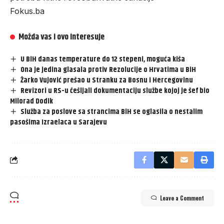
Fokus.ba
Možda vas i ovo interesuje
U BiH danas temperature do 12 stepeni, moguća kiša
Ona je jedina glasala protiv Rezolucije o Hrvatima u BiH
Žarko Vujović prešao u Stranku za Bosnu i Hercegovinu
Revizori u RS-u češljali dokumentaciju službe kojoj je šef bio
Milorad Dodik
Služba za poslove sa strancima BiH se oglasila o nestalim
pasošima Izraelaca u Sarajevu
Leave a Comment