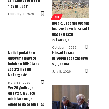
se hvalio da je išao u
“lov na ljude”
February 4, 2026
BIH
Kordić: Deponija Uborak
ima sve dozvole za rad i
ulazak u fazu
zatvaranja
October 1, 2025
Iznijeli podatke o
Mirsad Tokača
dugovima najveće
priveden zbog zastave
bolnice u BiH: Šta su
s ljiljanima
spočitali Sebiji
July 8, 2026
Izetbegović
March 3, 2026
Već 20 godina je
direktor, a Vijeće
ministara mu je
odobrilo da to bude još