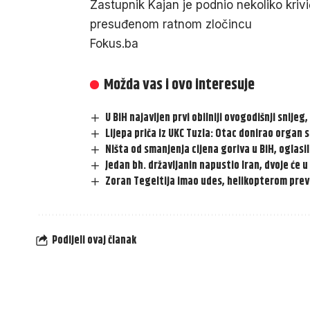
Zastupnik Kajan je podnio nekoliko kriv
presuđenom ratnom zločincu
Fokus.ba
Možda vas i ovo interesuje
U BiH najavljen prvi obilniji ovogodišnji snijeg
Lijepa priča iz UKC Tuzla: Otac donirao organ s
Ništa od smanjenja cijena goriva u BiH, oglasil
Jedan bh. državljanin napustio Iran, dvoje će u 
Zoran Tegeltija imao udes, helikopterom pre
Podijeli ovaj članak