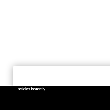
Always Stay Up to Date
[mc4w
Subscribe to our newsletter to get our newest
articles instantly!