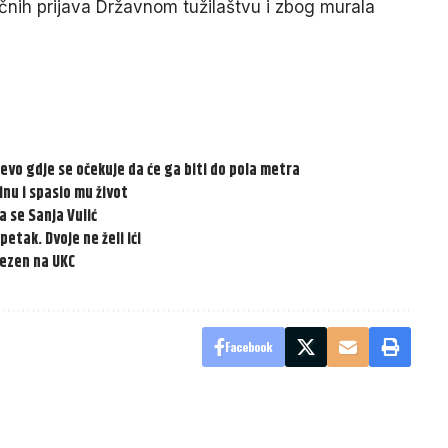
ičnih prijava Državnom tužilaštvu i zbog murala
, evo gdje se očekuje da će ga biti do pola metra
inu i spasio mu život
a se Sanja Vulić
petak. Dvoje ne želi ići
vezen na UKC
Facebook