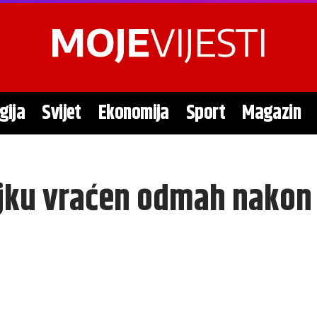
gija
Svijet
Ekonomija
Sport
Magazin
jku vraćen odmah nakon 