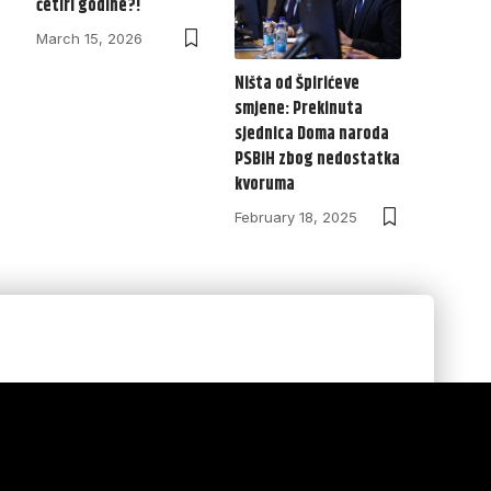
četiri godine?!
March 15, 2026
Ništa od Špirićeve
smjene: Prekinuta
sjednica Doma naroda
PSBiH zbog nedostatka
kvoruma
February 18, 2025