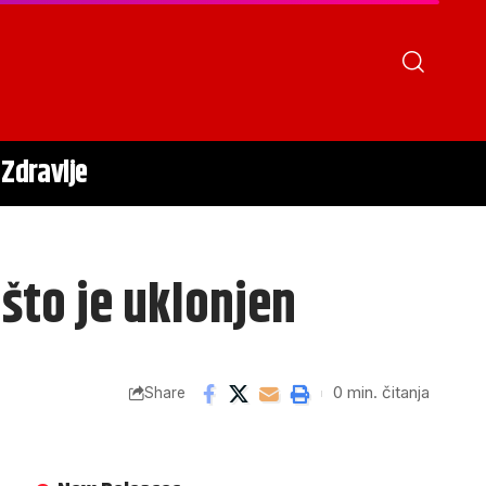
Zdravlje
što je uklonjen
0 min. čitanja
Share