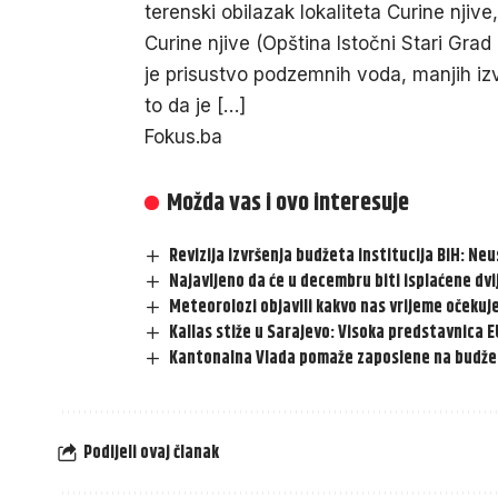
terenski obilazak lokaliteta Curine njive,
Curine njive (Opština Istočni Stari Grad
je prisustvo podzemnih voda, manjih izv
to da je […]
Fokus.ba
Možda vas i ovo interesuje
Revizija izvršenja budžeta institucija BiH: N
Najavljeno da će u decembru biti isplaćene dvi
Meteorolozi objavili kakvo nas vrijeme očekuj
Kallas stiže u Sarajevo: Visoka predstavnica 
Kantonalna Vlada pomaže zaposlene na budže
Podijeli ovaj članak