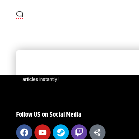
Always Stay Up to Date
[mc4w
Subscribe to our newsletter to get our newest
articles instantly!
Follow US on Social Media