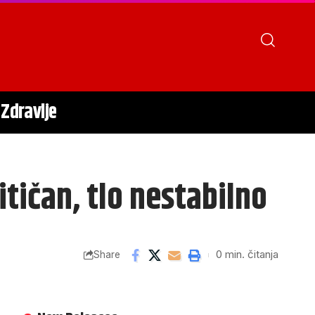
Zdravlje
itičan, tlo nestabilno
0 min. čitanja
Share