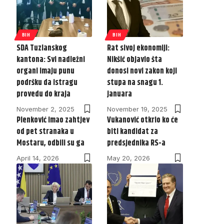
BIH
BIH
SDA Tuzlanskog
Rat sivoj ekonomiji:
kantona: Svi nadležni
Nikšić objavio šta
organi imaju punu
donosi novi zakon koji
podršku da istragu
stupa na snagu 1.
provedu do kraja
januara
November 2, 2025
November 19, 2025
Plenković imao zahtjev
Vukanović otkrio ko će
od pet stranaka u
biti kandidat za
Mostaru, odbili su ga
predsjednika RS-a
April 14, 2026
May 20, 2026