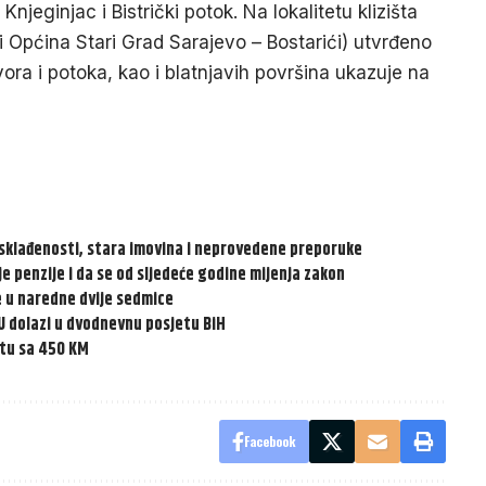
 Knjeginjac i Bistrički potok. Na lokalitetu klizišta
 i Općina Stari Grad Sarajevo – Bostarići) utvrđeno
ora i potoka, kao i blatnjavih površina ukazuje na
eusklađenosti, stara imovina i neprovedene preporuke
je penzije i da se od sljedeće godine mijenja zakon
e u naredne dvije sedmice
EU dolazi u dvodnevnu posjetu BiH
tu sa 450 KM
Facebook