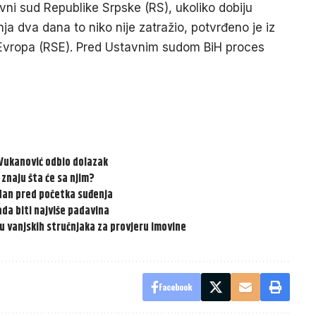
ni sud Republike Srpske (RS), ukoliko dobiju
ja dva dana to niko nije zatražio, potvrđeno je iz
Evropa (RSE). Pred Ustavnim sudom BiH proces
Vukanović odbio dolazak
 znaju šta će sa njim?
 dan pred početka suđenja
kada biti najviše padavina
ju vanjskih stručnjaka za provjeru imovine
Facebook