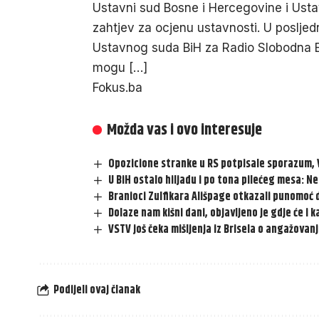
Ustavni sud Bosne i Hercegovine i Ustav
zahtjev za ocjenu ustavnosti. U posljedn
Ustavnog suda BiH za Radio Slobodna 
mogu […]
Fokus.ba
Možda vas i ovo interesuje
Opozicione stranke u RS potpisale sporazum, 
U BiH ostalo hiljadu i po tona pilećeg mesa: Ne
Branioci Zulfikara Ališpage otkazali punomoć
Dolaze nam kišni dani, objavljeno je gdje će i 
VSTV još čeka mišljenja iz Brisela o angažovan
Podijeli ovaj članak