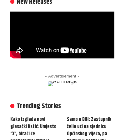
New Releases
- Advertisement -
Trending Stories
Kako izgleda novi
Samo u BiH: Zastupnik
glasački listić: Umjesto
želio ući na sjednicu
“X”, birači će
Općinskog vijeća, pa