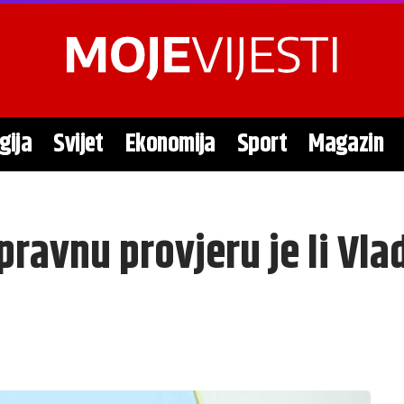
gija
Svijet
Ekonomija
Sport
Magazin
 pravnu provjeru je li Vl