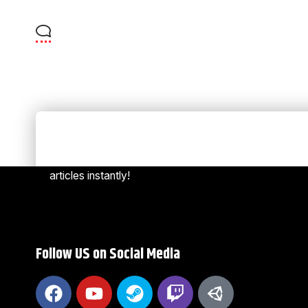
Always Stay Up to Date
[mc4w
Subscribe to our newsletter to get our newest
articles instantly!
Follow US on Social Media