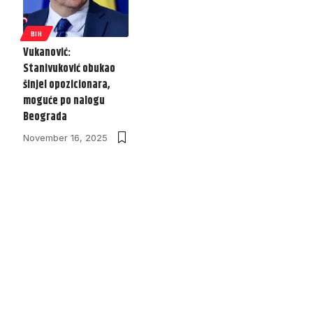
BIH
Vukanović:
Stanivuković obukao
šinjel opozicionara,
moguće po nalogu
Beograda
November 16, 2025