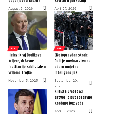
popunjavati kružiće
završio u potkošulji
August 6, 2026
April 27, 2026
BIH
BIH
Helez: Kraj Dodikove
(Ne)opravdan strah:
krijere, državne
Da li je novinarstvo na
institucije zablistale u
udaru umjetne
vrijeme Trojke
inteligencije?
November 5, 2025
September 20,
2025
Klizište u Vogošći
zatvorilo put i ostavilo
građane bez vode
April 5, 2026