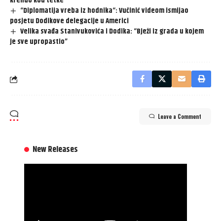
krenuo kod tetke
“Diplomatija vreba iz hodnika“: Vučinić videom ismijao
posjetu Dodikove delegacije u Americi
Velika svađa Stanivukovića i Dodika: “Bježi iz grada u kojem
je sve upropastio”
Leave a Comment
New Releases