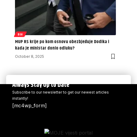
BIH
MUP RS krije po kom osnovu obezbjeđuje Dodika i
kada je ministar donio odluku?
October 8, 2025
Always Stay Up to Date
Subscribe to our newsletter to get our newest articles
instantly!
[mc4wp_form]