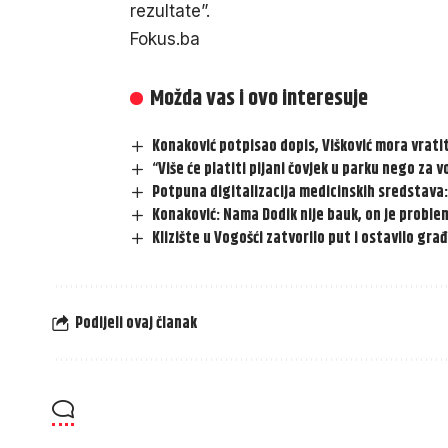
rezultate”.
Fokus.ba
Možda vas i ovo interesuje
Konaković potpisao dopis, Višković mora vrati
“Više će platiti pijani čovjek u parku nego za
Potpuna digitalizacija medicinskih sredstava:
Konaković: Nama Dodik nije bauk, on je proble
Klizište u Vogošći zatvorilo put i ostavilo gr
Podijeli ovaj članak