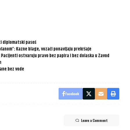
ti diplomatski pasoš
 volanom”: Kazne blage, vozači ponavljaju prekršaje
 Pacijenti ostvaruju pravo bez papira i bez dolaska u Zavod
m
ađane bez vode
Facebook
Leave a Comment