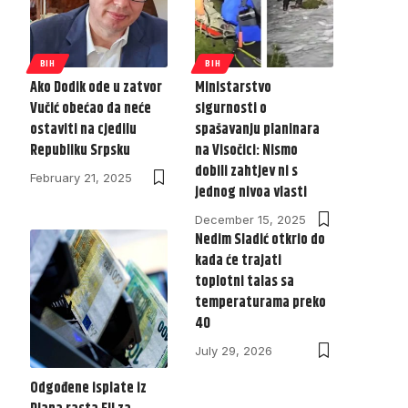
BIH
BIH
Ako Dodik ode u zatvor
Ministarstvo
Vučić obećao da neće
sigurnosti o
ostaviti na cjedilu
spašavanju planinara
Republiku Srpsku
na Visočici: Nismo
dobili zahtjev ni s
February 21, 2025
jednog nivoa vlasti
December 15, 2025
Nedim Sladić otkrio do
kada će trajati
toplotni talas sa
temperaturama preko
40
July 29, 2026
Odgođene isplate iz