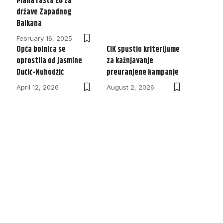
Plana rasta EU za
države Zapadnog
Balkana
February 16, 2025
Opća bolnica se
CIK spustio kriterijume
oprostila od Jasmine
za kažnjavanje
Dučić-Nuhodžić
preuranjene kampanje
April 12, 2026
August 2, 2026