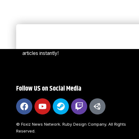
Always Stay Up to Date
[mc4w
Subscribe to our newsletter to get our newest
articles instantly!
Follow US on Social Media
© Foxiz News Network. Ruby Design Company. All Rights
Reserved.