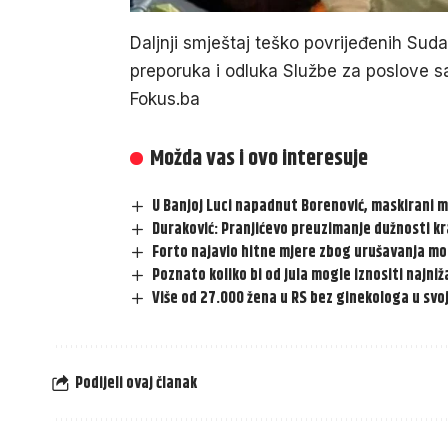
Daljnji smještaj teško povrijeđenih Su
preporuka i odluka Službe za poslove s
Fokus.ba
Možda vas i ovo interesuje
U Banjoj Luci napadnut Borenović, maskirani m
Duraković: Pranjićevo preuzimanje dužnosti kr
Forto najavio hitne mjere zbog urušavanja mos
Poznato koliko bi od jula mogle iznositi najni
Više od 27.000 žena u RS bez ginekologa u sv
Podijeli ovaj članak