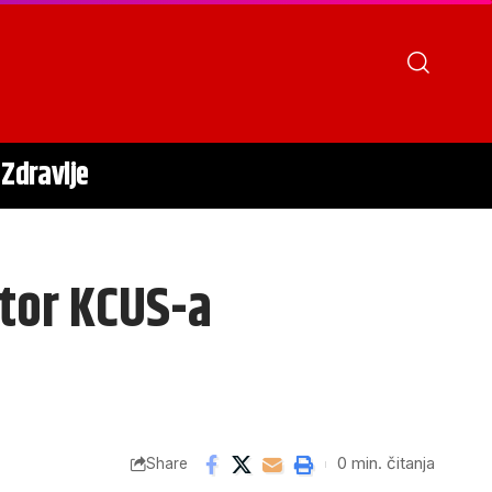
Zdravlje
ktor KCUS-a
0 min. čitanja
Share