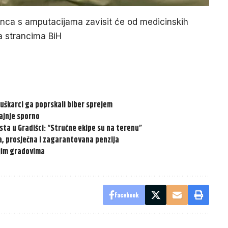
danca s amputacijama zavisit će od medicinskih
a strancima BiH
uškarci ga poprskali biber sprejem
ajnje sporno
ta u Gradišci: “Stručne ekipe su na terenu”
ža, prosječna i zagarantovana penzija
ojim gradovima
Facebook