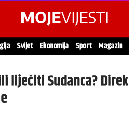
gija
Svijet
Ekonomija
Sport
Magazin
ili liječiti Sudanca? Dire
je