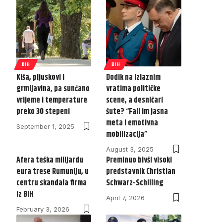
BIH
BIH
Kiša, pljuskovi i
Dodik na izlaznim
grmljavina, pa sunčano
vratima političke
vrijeme i temperature
scene, a desničari
preko 30 stepeni
šute? “Fali im jasna
meta i emotivna
September 1, 2025
mobilizacija”
August 3, 2025
Afera teška milijardu
Preminuo bivši visoki
eura trese Rumuniju, u
predstavnik Christian
centru skandala firma
Schwarz-Schilling
iz BiH
April 7, 2026
February 3, 2026