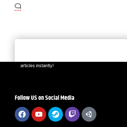
Always Stay Up to Date
[mc4w
Subscribe to our newsletter to get our newest
articles instantly!
Follow US on Social Media